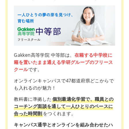
Gakken高等学院 中等部は、
在籍する中学校に
籍を置いたまま通える学研グループのフリース
クール
です。
オンラインキャンパスで47都道府県どこからで
も入れるのが魅力！
教科書に準拠した
個別最適化学習で、職員との
コーチング面談を通して一人ひとりのペースに
合った時間割
をつくれます。
キャンパス通学とオンラインを組み合わせたハ