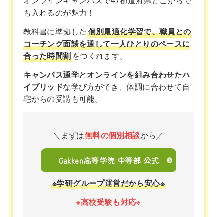
オンラインキャンパスで47都道府県どこからで
も入れるのが魅力！
教科書に準拠した
個別最適化学習で、職員との
コーチング面談を通して一人ひとりのペースに
合った時間割
をつくれます。
キャンパス通学とオンラインを組み合わせたハ
イブリッド
な学び方ができ、体調に合わせて自
宅からの受講も可能。
＼まずは
無料の個別相談
から／
Gakken高等学院 中等部 公式
※学研グループ運営だから安心※
※高校受験も対応※