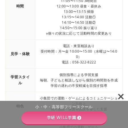
11:05〜11:50 3時間目
時間
12:00〜13:00 昼食・昼休み
13:00〜13:15 掃除
13:15〜14:00 活動①
14:10〜14:50 活動②
14:50〜15:00 振り返り
※個々の状況に応じて活動時間の変更あり
電話・来室相談あり
受付時間：月〜金 10:00〜15:00（水曜は〜14:0
見学・体験
0）
電話：058-322-8222
個別指導による学習支援
学習スタイ
毎朝、子どもと相談しながら個別の時間割を作成
ル
学習の遅れの不安軽減を目指す指導
小集団での運動・ゲームによるコミュニケーショ
ン力向上
特色
小・中・高等部フリースクール
個人面談・保護者面談を通した支援
一人ひとりに合わせた柔軟な対応
学研 WILL学園
小集団での運動・ゲーム