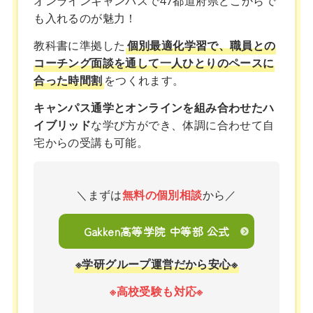
オンラインキャンパスで47都道府県どこからで
も入れるのが魅力！
教科書に準拠した
個別最適化学習で、職員との
コーチング面談を通して一人ひとりのペースに
合った時間割
をつくれます。
キャンパス通学とオンラインを組み合わせたハ
イブリッド
な学び方ができ、体調に合わせて自
宅からの受講も可能。
＼まずは
無料の個別相談
から／
Gakken高等学院 中等部 公式
※学研グループ運営だから安心※
※高校受験も対応※