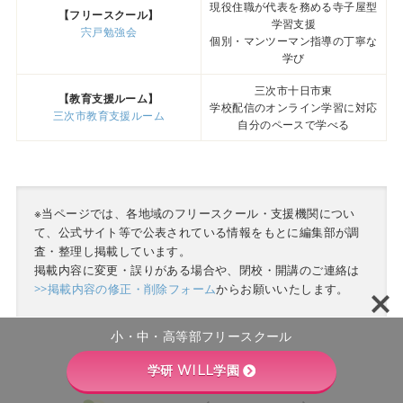
現役住職が代表を務める寺子屋型
【フリースクール】
学習支援
宍戸勉強会
個別・マンツーマン指導の丁寧な
学び
三次市十日市東
【教育支援ルーム】
学校配信のオンライン学習に対応
三次市教育支援ルーム
自分のペースで学べる
※当ページでは、各地域のフリースクール・支援機関につい
て、公式サイト等で公表されている情報をもとに編集部が調
査・整理し掲載しています。
掲載内容に変更・誤りがある場合や、閉校・開講のご連絡は
>>掲載内容の修正・削除フォーム
からお願いいたします。
小・中・高等部フリースクール
学研 WILL学園