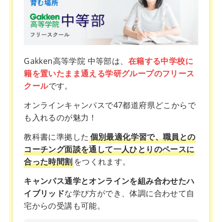
Gakken高等学院 中等部は、
在籍する中学校に
籍を置いたまま通える学研グループのフリース
クール
です。
オンラインキャンパスで47都道府県どこからで
も入れるのが魅力！
教科書に準拠した
個別最適化学習で、職員との
コーチング面談を通して一人ひとりのペースに
合った時間割
をつくれます。
キャンパス通学とオンラインを組み合わせたハ
イブリッド
な学び方ができ、体調に合わせて自
宅からの受講も可能。