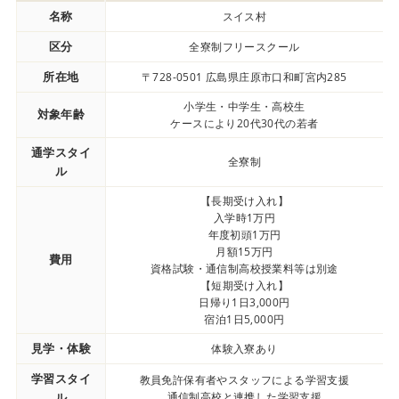
名称
スイス村
区分
全寮制フリースクール
所在地
〒728-0501 広島県庄原市口和町宮内285
小学生・中学生・高校生
対象年齢
ケースにより20代30代の若者
通学スタイ
全寮制
ル
【長期受け入れ】
入学時1万円
年度初頭1万円
月額15万円
費用
資格試験・通信制高校授業料等は別途
【短期受け入れ】
日帰り1日3,000円
宿泊1日5,000円
見学・体験
体験入寮あり
学習スタイ
教員免許保有者やスタッフによる学習支援
ル
通信制高校と連携した学習支援