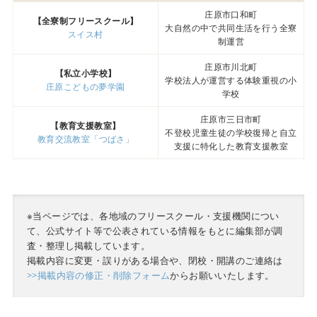
庄原市口和町
【全寮制フリースクール】
大自然の中で共同生活を行う全寮
スイス村
制運営
庄原市川北町
【私立小学校】
学校法人が運営する体験重視の小
庄原こどもの夢学園
学校
庄原市三日市町
【教育支援教室】
不登校児童生徒の学校復帰と自立
教育交流教室「つばさ」
支援に特化した教育支援教室
※当ページでは、各地域のフリースクール・支援機関につい
て、公式サイト等で公表されている情報をもとに編集部が調
査・整理し掲載しています。
掲載内容に変更・誤りがある場合や、閉校・開講のご連絡は
>>掲載内容の修正・削除フォーム
からお願いいたします。