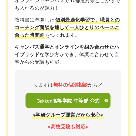
オンラインキャンパスで47都道府県どこからで
も入れるのが魅力！
教科書に準拠した
個別最適化学習で、職員との
コーチング面談を通して一人ひとりのペースに
合った時間割
をつくれます。
キャンパス通学とオンラインを組み合わせたハ
イブリッド
な学び方ができ、体調に合わせて自
宅からの受講も可能。
＼まずは
無料の個別相談
から／
Gakken高等学院 中等部 公式
※学研グループ運営だから安心※
※高校受験も対応※