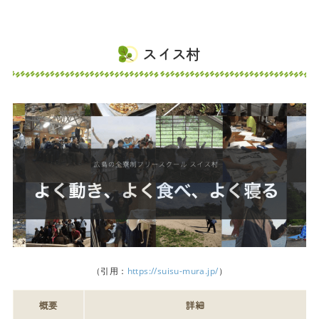
スイス村
（引用：
https://suisu-mura.jp/
）
概要
詳細