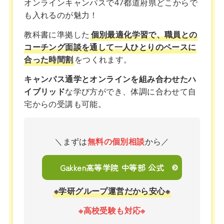
オンラインキャンパスで47都道府県どこからで
も入れるのが魅力！
教科書に準拠した
個別最適化学習で、職員との
コーチング面談を通して一人ひとりのペースに
合った時間割
をつくれます。
キャンパス通学とオンラインを組み合わせたハ
イブリッド
な学び方ができ、体調に合わせて自
宅からの受講も可能。
＼まずは
無料の個別相談
から／
Gakken高等学院 中等部 公式
※学研グループ運営だから安心※
※高校受験も対応※