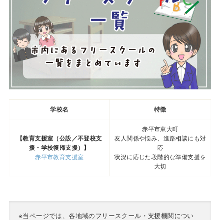
学校名
特徴
赤平市東大町
【教育支援室（公設／不登校支
友人関係や悩み、進路相談にも対
援・学校復帰支援）】
応
赤平市教育支援室
状況に応じた段階的な準備支援を
大切
※当ページでは、各地域のフリースクール・支援機関につい