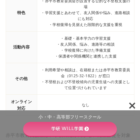
・赤平市教育委員会が設置する公的な不登校支援の
場
特色
・学習支援とあわせて、友人関係や悩み、進路相談
にも対応
・学校復帰を見据えた段階的な支援を重視
・基礎・基本学力の学習支援
・友人関係、悩み、進路等の相談
活動内容
・学校復帰に向けた準備支援
・保護者や関係機関と連携した支援
・利用希望や相談は、在籍校または赤平市教育委員
会（0125-32-1822）が窓口
その他
・不登校および不登校傾向の児童生徒への支援とし
て位置づけられています
オンライン
なし
対応
小・中・高等部フリースクール
学研 WILL学園
赤平市教育支援室は、学校に足が向かない児童生徒を対象