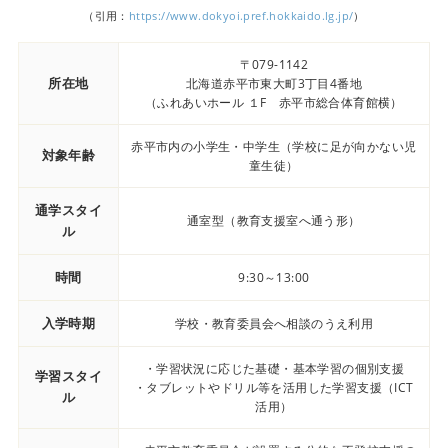
（引用：
https://www.dokyoi.pref.hokkaido.lg.jp/
）
〒079-1142
所在地
北海道赤平市東大町3丁目4番地
（ふれあいホール １F 赤平市総合体育館横）
赤平市内の小学生・中学生（学校に足が向かない児
対象年齢
童生徒）
通学スタイ
通室型（教育支援室へ通う形）
ル
時間
9:30～13:00
入学時期
学校・教育委員会へ相談のうえ利用
・学習状況に応じた基礎・基本学習の個別支援
学習スタイ
・タブレットやドリル等を活用した学習支援（ICT
ル
活用）