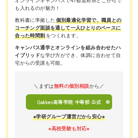
オンラインキャンパスで47都道府県どこからで
も入れるのが魅力！
教科書に準拠した
個別最適化学習で、職員との
コーチング面談を通して一人ひとりのペースに
合った時間割
をつくれます。
キャンパス通学とオンラインを組み合わせたハ
イブリッド
な学び方ができ、体調に合わせて自
宅からの受講も可能。
＼まずは
無料の個別相談
から／
Gakken高等学院 中等部 公式
※学研グループ運営だから安心※
※高校受験も対応※