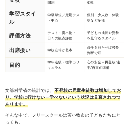
間割
柔軟
学習スタイ
学級単位／定期テス
個別・少人数・体験
ト中心
型など多様
ル
テスト・提出物・
子どもの成長や姿勢
評価方法
日々の観点評価
を見守るスタイル
条件を満たせば校長
出席扱い
学校在籍が基本
判断で可
学年進級・標準カリ
心の安全＋再登校/進
目的
キュラム
学/自立の準備
文部科学省の統計では、
不登校の児童生徒数は増加してお
り、学校に行けない＝学べないという状況は見直されつつ
あります。
そんな中で、フリースクールは苫小牧市の子どもたちにと
っても、