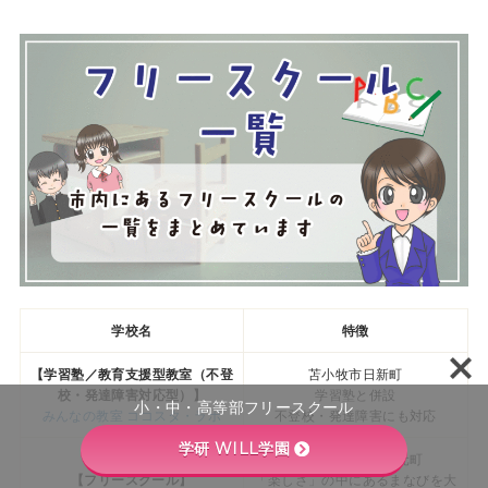
学校名
特徴
【学習塾／教育支援型教室（不登
苫小牧市日新町
校・発達障害対応型）】
学習塾と併設
小・中・高等部フリースクール
みんなの教室 ココスタ・ラボ
不登校・発達障害にも対応
学研 WILL学園
苫小牧市新開明野元町
【フリースクール】
「楽しさ」の中にあるまなびを大