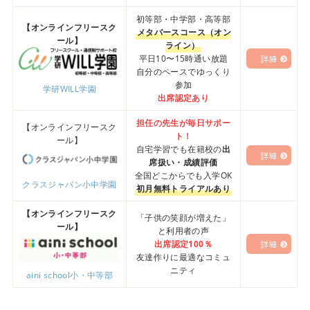
初等部・中学部・高等部
【オンラインフリースク
メタバースコース（オン
ール】
ライン）
平日10〜15時通い放題
詳細
自分のペースでゆっくり
参加
学研WILL学園
出席認定あり
担任の先生が毎日サポー
【オンラインフリースク
ト！
ール】
自宅学習でも在籍校の
出
詳細
席扱い・成績評価
全国どこからでも入学OK
クラスジャパン小中学園
初月無料トライアルあり
【オンラインフリースク
「子供の笑顔が増えた」
ール】
と利用者の声
出席認定100％
詳細
友達作りに最適なコミュ
ニティ
aini school小・中等部