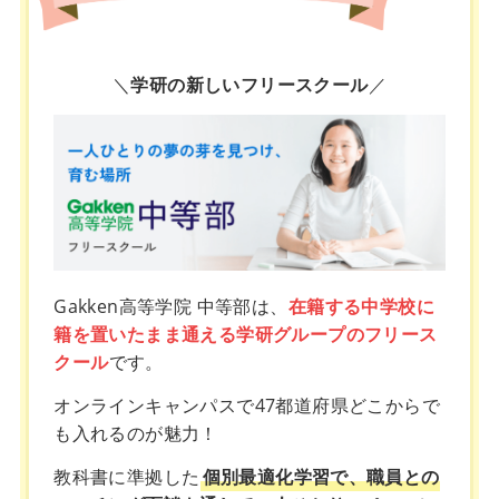
＼
学研の新しいフリースクール
／
Gakken高等学院 中等部は、
在籍する中学校に
籍を置いたまま通える学研グループのフリース
クール
です。
オンラインキャンパスで47都道府県どこからで
も入れるのが魅力！
教科書に準拠した
個別最適化学習で、職員との