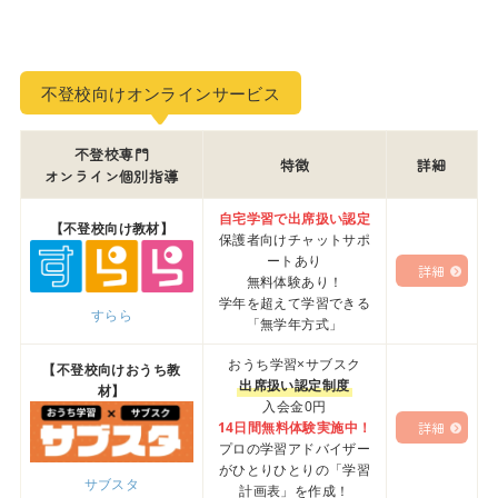
不登校向けオンラインサービス
不登校専門
特徴
詳細
オンライン個別指導
自宅学習で出席扱い認定
【不登校向け教材】
保護者向けチャットサポ
ートあり
詳細
無料体験あり！
学年を超えて学習できる
すらら
「無学年方式」
おうち学習×サブスク
【不登校向けおうち教
出席扱い認定制度
材】
入会金0円
14日間無料体験実施中！
詳細
プロの学習アドバイザー
がひとりひとりの「学習
サブスタ
計画表」を作成！