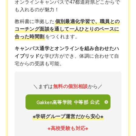
オンラインキャンパスで47都道府県どこからで
も入れるのが魅力！
教科書に準拠した
個別最適化学習で、職員との
コーチング面談を通して一人ひとりのペースに
合った時間割
をつくれます。
キャンパス通学とオンラインを組み合わせたハ
イブリッド
な学び方ができ、体調に合わせて自
宅からの受講も可能。
＼まずは
無料の個別相談
から／
Gakken高等学院 中等部 公式
※学研グループ運営だから安心※
※高校受験も対応※