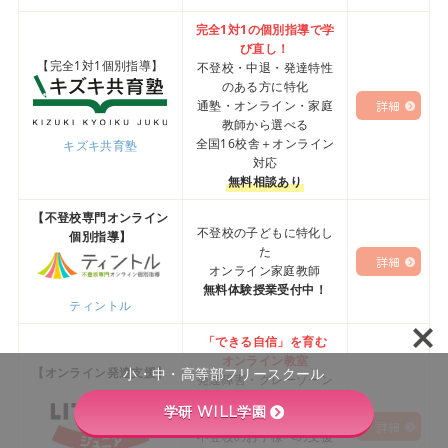
完全1対1の個別指導で学
び直し！
【
完全1対1個別指導
】
不登校・中退・発達特性
のある方に特化
通塾・オンライン・家庭
詳細
教師から選べる
全国16校舎＋オンライン
キズキ共育塾
対応
無料相談あり
【不登校専門オンライン
不登校の子どもに特化し
個別指導】
た
詳細
オンライン家庭教師
無料体験授業受付中！
ティントル
「できる自信」を育む
オンライン教室
【オンライン発達支援】
小・中・高等部フリースクール
発達障害・グレーゾーン
のお子様を
学研 WILL学園
徹底サポート
詳細
不登校のお子様への支援