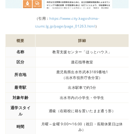
（引用：
https://www.city.kagoshima-
izumi.lg.jp/page/page_01263.html
）
概要
詳細
名称
教育支援センター「ほっとハウス」
区分
適応指導教室
鹿児島県出水市武本3189番地1
所在地
（出水市役所庁舎分室）
最寄駅
出水駅車で約5分
対象年齢
出水市内の小学生・中学生
通学スタイ
通級（在籍校に籍を置いたまま通う形）
ル
月曜～金曜 9:00〜16:00（祝日・長期休業日は休
時間
み）