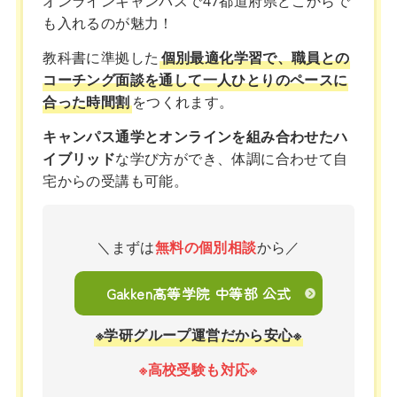
オンラインキャンパスで47都道府県どこからで
も入れるのが魅力！
教科書に準拠した
個別最適化学習で、職員との
コーチング面談を通して一人ひとりのペースに
合った時間割
をつくれます。
キャンパス通学とオンラインを組み合わせたハ
イブリッド
な学び方ができ、体調に合わせて自
宅からの受講も可能。
＼まずは
無料の個別相談
から／
Gakken高等学院 中等部 公式
※学研グループ運営だから安心※
※高校受験も対応※