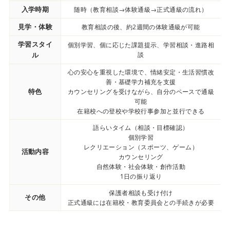
入学時期
随時（教育相談→体験通級→正式通級の流れ）
見学・体験
教育相談の後、約2週間の体験通級が可能
学習スタイ
個別学習、個に応じた課題提示、学習相談・進路相
ル
談
心の安心を重視した環境で、情緒安定・生活習慣改
善・基礎学力補充を支援
特色
カウンセリングを受けながら、自分のペースで通級
可能
在籍校への登校や学校行事参加と並行できる
語らいタイム（相談・目標確認）
個別学習
レクリエーション（スポーツ、ゲーム）
活動内容
カウンセリング
自然体験・社会体験・創作活動
1日の振り返り
保護者相談も受け付け
その他
正式通級には在籍校・教育委員会との手続きが必要