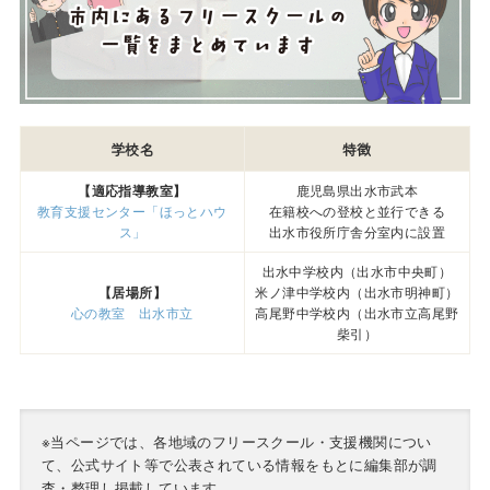
学校名
特徴
【適応指導教室】
鹿児島県出水市武本
教育支援センター「ほっとハウ
在籍校への登校と並行できる
ス」
出水市役所庁舎分室内に設置
出水中学校内（出水市中央町）
【居場所】
米ノ津中学校内（出水市明神町）
心の教室 出水市立
高尾野中学校内（出水市立高尾野
柴引）
※当ページでは、各地域のフリースクール・支援機関につい
て、公式サイト等で公表されている情報をもとに編集部が調
査・整理し掲載しています。