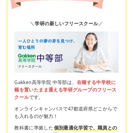
＼
学研の新しいフリースクール
／
Gakken高等学院 中等部は、
在籍する中学校に
籍を置いたまま通える学研グループのフリース
クール
です。
オンラインキャンパスで47都道府県どこからで
も入れるのが魅力！
教科書に準拠した
個別最適化学習で、職員との