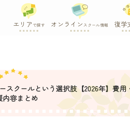
エリア
オンライン
復学
で探す
スクール情報
スクールという選択肢【2026年】費用
援内容まとめ