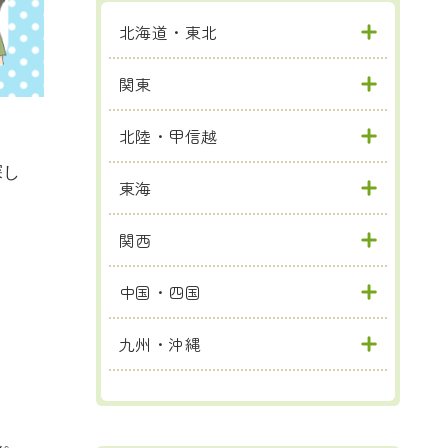
北海道・東北
関東
北陸・甲信越
探し
東海
関西
中国・四国
九州・沖縄
ん。