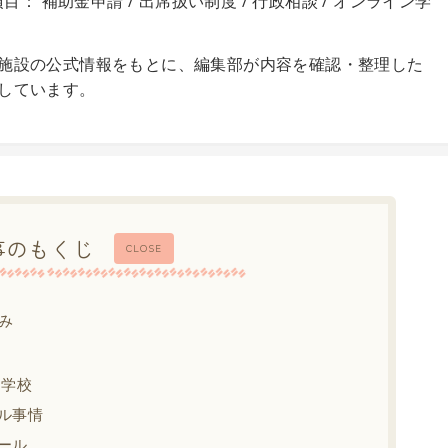
目： 補助金申請 / 出席扱い制度 / 行政相談 / オンライン学
施設の公式情報をもとに、編集部が内容を確認・整理した
しています。
事のもくじ
CLOSE
み
中学校
ル事情
ール