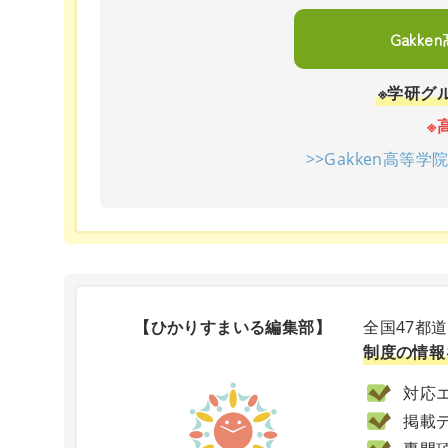
Gakk
※学研グ
※
>>Gakken高等
【ひかりすまいる編集部】
全国47都
制度の情報
対応エ
掲載