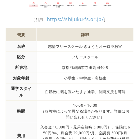
https://shijuku-fs.or.jp/
（引用：
）
概要
詳細
名称
志塾フリースクール きょうとオーロラ教室
区分
フリースクール
所在地
京都府城陽市寺田高田40-9
対象年齢
小学生・中学生・高校生
通学スタイ
在籍校に籍を置いたまま通学、訪問支援も可能
ル
10:00～16:00
時間
（各教室によって異なる場合があります。詳細はお
問い合わせください）
入会金 10,000円（兄弟在籍時 5,000円）、保険代 6
50円/年、月会費 29,000円/月、空調費 500円/月
費用
（夏期・冬期のみ）、別途イベント参加費や材料費