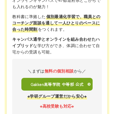
オンラインキャンパスで47都道府県どこからで
も入れるのが魅力！
教科書に準拠した
個別最適化学習で、職員との
コーチング面談を通して一人ひとりのペースに
合った時間割
をつくれます。
キャンパス通学とオンラインを組み合わせたハ
イブリッド
な学び方ができ、体調に合わせて自
宅からの受講も可能。
＼まずは
無料の個別相談
から／
Gakken高等学院 中等部 公式
※学研グループ運営だから安心※
※高校受験も対応※