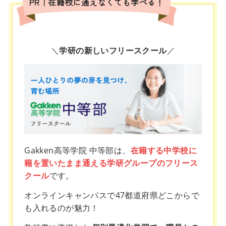
PR｜在籍校に通えなくても学べる！
＼
学研の新しいフリースクール
／
Gakken高等学院 中等部は、
在籍する中学校に
籍を置いたまま通える学研グループのフリース
クール
です。
オンラインキャンパスで47都道府県どこからで
も入れるのが魅力！