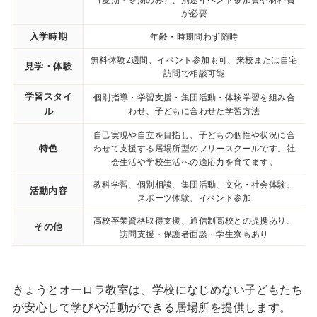
が必要
入学時期
年齢・時期問わず随時
無料体験2週間、イベント参加も可、来校または自宅
見学・体験
訪問で相談可能
学習スタイ
個別指導・学習支援・集団活動・体験学習を組み合
ル
わせ、子どもに合わせた学習方法
自己実現や自立を目指し、子どもの個性や状況に合
特色
わせて支援する居場所型のフリースクールです。社
会生活や学校生活への適応力を育てます。
教科学習、個別相談、集団活動、文化・社会体験、
活動内容
スポーツ体験、イベント参加
高校卒業資格取得支援、通信制高校との提携あり、
その他
訪問支援・保護者面談・学生寮もあり
きょうとオーロラ教室は、学校になじめない子どもたち
が安心して学びや活動ができる居場所を提供します。