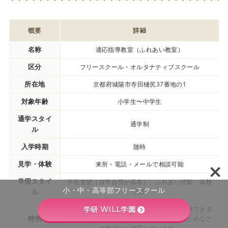
概要
詳細
名称
適応指導教室（ふれあい教室）
区分
フリースクール・オルタナティブスクール
所在地
京都府城陽市寺田樋尻37番地の1
対象年齢
小学生〜中学生
通学スタイ
通学制
ル
入学時期
随時
見学・体験
来所・電話・メールで相談可能
学習スタイ
学習支援（自学自習が基本）、ふれあい活動、体験
小・中・高等部フリースクール
ル
活動
学校に行けなくなった児童生徒が、学校復帰できる
学研 WILL学園
特色
よう支援します。不登校や登校しぶり、いじめなど