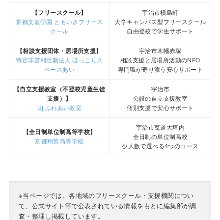
【フリースクール】
宇治市槇島町
京都文教学園 ともいきフリース
大学キャンパス型フリースクール
クール
自由登校で学生サポート
【相談支援団体・居場所支援】
宇治市木幡赤塚
特定非営利活動法人 ほっこりス
相談支援と居場所活動のNPO
ペースあい
専門職が寄り添う安心サポート
【自立支援教室（不登校児童生徒
宇治市
支援）】
公設の自立支援教室
Ujiふれあい教室
個別支援で安心サポート
宇治市莵道大垣内
【全日制単位制高等学校】
全日制の単位制高校
京都翔英高等学校
少人数で選べる4つのコース
※当ページでは、各地域のフリースクール・支援機関につい
て、公式サイト等で公表されている情報をもとに編集部が調
査・整理し掲載しています。