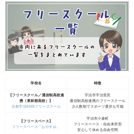
学校名
特徴
【フリースクール／通信制高校連
宇治市宇治里尻
携（東林館高校）】
通信制高校連携のフリースクール
京都宇治BMBフリースクール
少人数制でスポーツ選択も可能
宇治市小倉町
【フリースペース】
フリースペース・自由来所型
フリースペース「おやすみ」
安心して休める自由空間