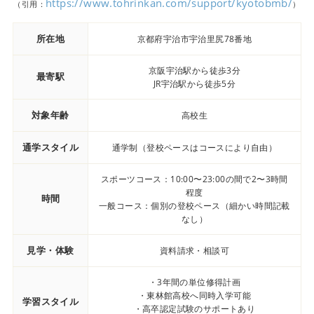
https://www.tohrinkan.com/support/kyotobmb/
（引用：
）
所在地
京都府宇治市宇治里尻78番地
京阪宇治駅から徒歩3分
最寄駅
JR宇治駅から徒歩5分
対象年齢
高校生
通学スタイル
通学制（登校ペースはコースにより自由）
スポーツコース：10:00〜23:00の間で2〜3時間
程度
時間
一般コース：個別の登校ペース（細かい時間記載
なし）
見学・体験
資料請求・相談可
・3年間の単位修得計画
・東林館高校へ同時入学可能
学習スタイル
・高卒認定試験のサポートあり