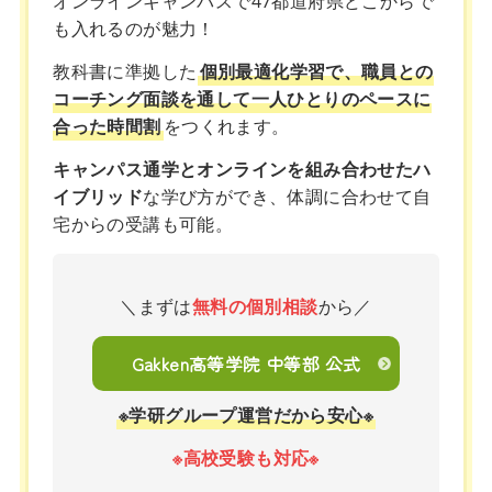
オンラインキャンパスで47都道府県どこからで
も入れるのが魅力！
教科書に準拠した
個別最適化学習で、職員との
コーチング面談を通して一人ひとりのペースに
合った時間割
をつくれます。
キャンパス通学とオンラインを組み合わせたハ
イブリッド
な学び方ができ、体調に合わせて自
宅からの受講も可能。
＼まずは
無料の個別相談
から／
Gakken高等学院 中等部 公式
※学研グループ運営だから安心※
※高校受験も対応※