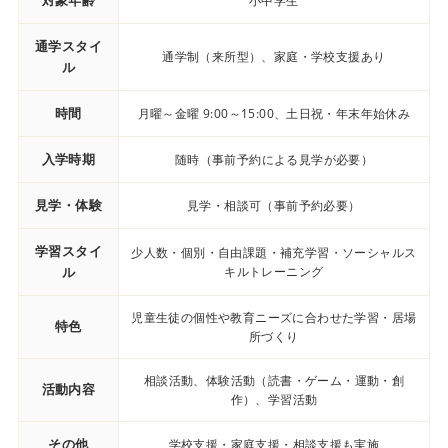
対象年齢
小中学生
通学スタイ
通学制（来所型）、家庭・学校支援あり
ル
時間
月曜～金曜 9:00～15:00、土日祝・年末年始休み
入学時期
随時（事前予約による見学が必要）
見学・体験
見学・相談可（事前予約必要）
学習スタイ
少人数・個別・自由課題・補充学習・ソーシャルス
ル
キルトレーニング
児童生徒の個性や教育ニーズに合わせた学習・居場
特色
所づくり
相談活動、体験活動（読書・ゲーム・運動・創
活動内容
作）、学習活動
その他
学校支援・家庭支援・相談支援も実施