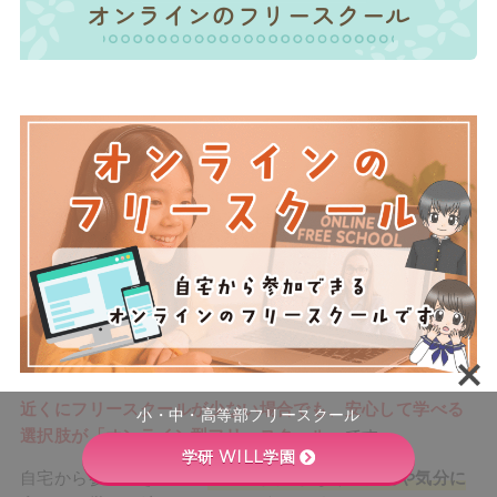
オンラインのフリースクール
近くにフリースクールが少ない場合でも、安心して学べる
小・中・高等部フリースクール
選択肢が「オンライン型フリースクール」
です。
学研 WILL学園
自宅から参加できるので
通学の負担がなく、体調や気分に