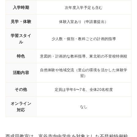
入学時期
次年度入学予定も含む
見学・体験
体験入室あり（申請書提出）
学習スタイ
少人数・個別・教科ごとの計画的指導
ル
特色
意図的・計画的な教科指導、東北初の不登校特例校
自然体験や地域交流（里山の環境を活かした体験学
活動内容
習）
その他
定員は学年6〜7名、全体20名程度
オンライン
なし
対応
西成田教室は、富谷市内中学生を対象とした不登校特例校