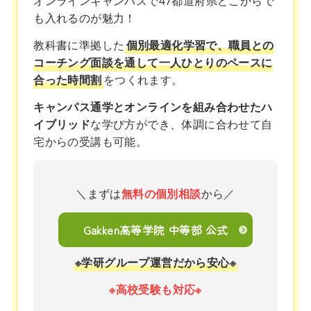
オンラインキャンパスで47都道府県どこからで
も入れるのが魅力！
教科書に準拠した
個別最適化学習で、職員との
コーチング面談を通して一人ひとりのペースに
合った時間割
をつくれます。
キャンパス通学とオンラインを組み合わせたハ
イブリッド
な学び方ができ、体調に合わせて自
宅からの受講も可能。
＼まずは
無料の個別相談
から／
Gakken高等学院 中等部 公式
※学研グループ運営だから安心※
※高校受験も対応※