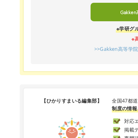
Gakk
※学研グ
※
>>Gakken高等
【ひかりすまいる編集部】
全国47都
制度の情報
対応エ
掲載