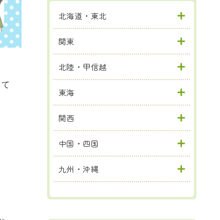
北海道・東北
関東
北陸・甲信越
して
東海
関西
中国・四国
九州・沖縄
ん。