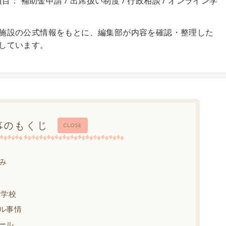
目： 補助金申請 / 出席扱い制度 / 行政相談 / オンライン学
施設の公式情報をもとに、編集部が内容を確認・整理した
しています。
事のもくじ
CLOSE
み
中学校
ル事情
ール