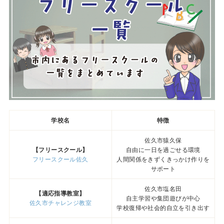
学校名
特徴
佐久市猿久保
【フリースクール】
自由に一日を過ごせる環境
フリースクール佐久
人間関係をきずくきっかけ作りを
サポート
佐久市塩名田
【適応指導教室】
自主学習や集団遊びが中心
佐久市チャレンジ教室
学校復帰や社会的自立を引き出す