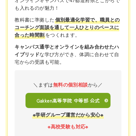
オンラインキャンパスで47都道府県どこからで
も入れるのが魅力！
教科書に準拠した
個別最適化学習で、職員との
コーチング面談を通して一人ひとりのペースに
合った時間割
をつくれます。
キャンパス通学とオンラインを組み合わせたハ
イブリッド
な学び方ができ、体調に合わせて自
宅からの受講も可能。
＼まずは
無料の個別相談
から／
Gakken高等学院 中等部 公式
※学研グループ運営だから安心※
※高校受験も対応※