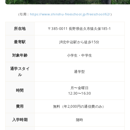
（引用：
https://www.shinshu-freeschool.jp/freeschool/62/
）
所在地
〒385-0011 長野県佐久市猿久保185-1
最寄駅
JR北中込駅から徒歩15分
対象年齢
小学生・中学生
通学スタイ
通学型
ル
月〜金曜日
時間
12:30〜16:30
費用
無料（年2,000円の通信費のみ）
入学時期
随時