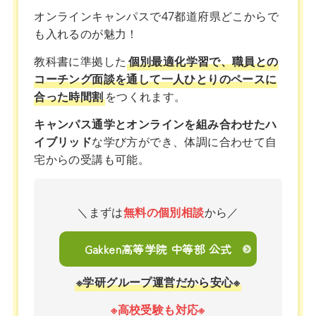
オンラインキャンパスで47都道府県どこからで
も入れるのが魅力！
教科書に準拠した
個別最適化学習で、職員との
コーチング面談を通して一人ひとりのペースに
合った時間割
をつくれます。
キャンパス通学とオンラインを組み合わせたハ
イブリッド
な学び方ができ、体調に合わせて自
宅からの受講も可能。
＼まずは
無料の個別相談
から／
Gakken高等学院 中等部 公式
※学研グループ運営だから安心※
※高校受験も対応※