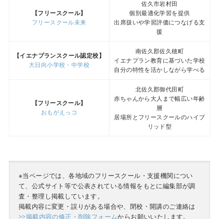
佐久市岩村田
【フリースクール】
個別最適化学習を提供
フリースクール未来
出席扱いや学習評価につなげる支
援
南佐久郡佐久穂町
【イエナプランスクール認定校】
イエナプラン教育に基づいた学校
大日向小学校・中学校
自分の特性を活かしながら学べる
北佐久郡御代田町
赤ちゃんから大人まで幅広い年齢
【フリースクール】
層
おもがえっコ
居場所とフリースクールのハイブ
リッド型
※当ページでは、各地域のフリースクール・支援機関につい
て、公式サイト等で公表されている情報をもとに編集部が調
査・整理し掲載しています。
掲載内容に変更・誤りがある場合や、閉校・開講のご連絡は
>>掲載内容の修正・削除フォーム
からお願いいたします。