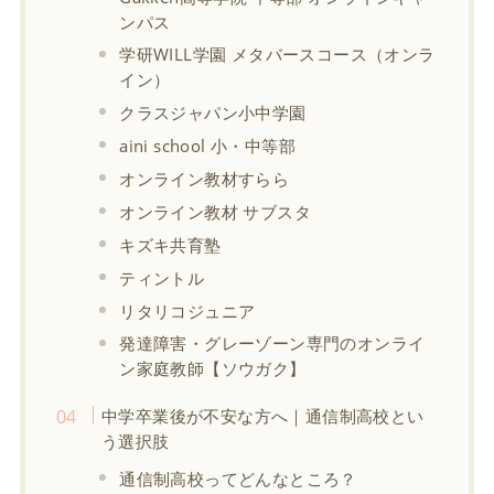
ンパス
学研WILL学園 メタバースコース（オンラ
イン）
クラスジャパン小中学園
aini school 小・中等部
オンライン教材すらら
オンライン教材 サブスタ
キズキ共育塾
ティントル
リタリコジュニア
発達障害・グレーゾーン専門のオンライ
ン家庭教師【ソウガク】
中学卒業後が不安な方へ｜通信制高校とい
う選択肢
通信制高校ってどんなところ？