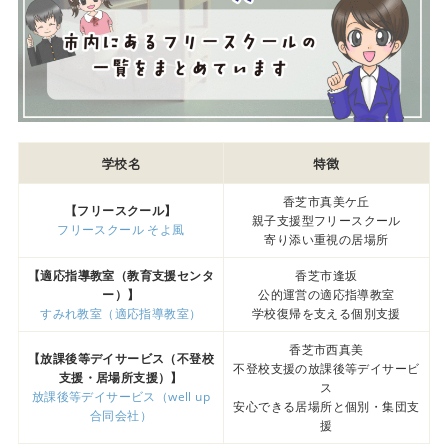
学校名
特徴
香芝市真美ケ丘
【フリースクール】
親子支援型フリースクール
フリースクール そよ風
寄り添い重視の居場所
【適応指導教室（教育支援センタ
香芝市逢坂
ー）】
公的運営の適応指導教室
すみれ教室（適応指導教室）
学校復帰を支える個別支援
香芝市西真美
【放課後等デイサービス（不登校
不登校支援の放課後等デイサービ
支援・居場所支援）】
ス
放課後等デイサービス（well up
安心できる居場所と個別・集団支
合同会社）
援