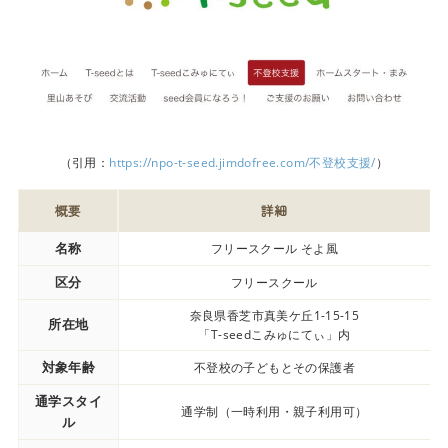
（引用：
https://npo-t-seed.jimdofree.com/不登校支援/
）
概要
詳細
名称
フリースクール そよ風
区分
フリースクール
奈良県香芝市真美ケ丘1-15-15
所在地
「T-seedこみゅにてぃ」内
対象年齢
不登校の子どもとその保護者
通学スタイ
通学制（一時利用・親子利用可）
ル