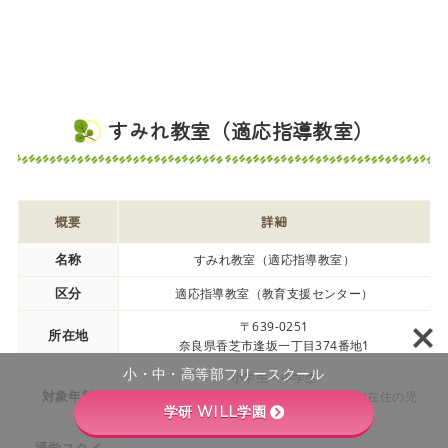
すみれ教室（適応指導教室）
概要
詳細
名称
すみれ教室（適応指導教室）
区分
適応指導教室（教育支援センター）
〒639-0251
所在地
奈良県香芝市逢坂一丁目374番地1
小・中・高等部フリースクール
小学生・中学生
対象年齢
（香芝市立小中学校在籍、または香芝市内在住の児
学研 WILL学園
童生徒）