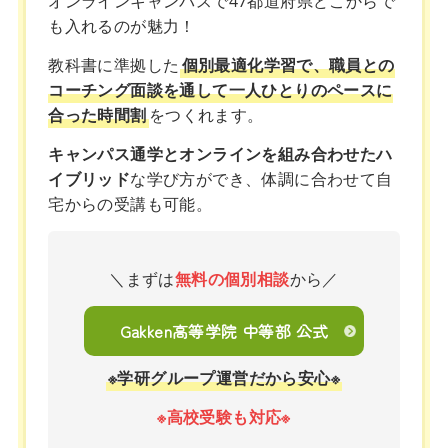
オンラインキャンパスで47都道府県どこからで
も入れるのが魅力！
教科書に準拠した
個別最適化学習で、職員との
コーチング面談を通して一人ひとりのペースに
合った時間割
をつくれます。
キャンパス通学とオンラインを組み合わせたハ
イブリッド
な学び方ができ、体調に合わせて自
宅からの受講も可能。
＼まずは
無料の個別相談
から／
Gakken高等学院 中等部 公式
※学研グループ運営だから安心※
※高校受験も対応※