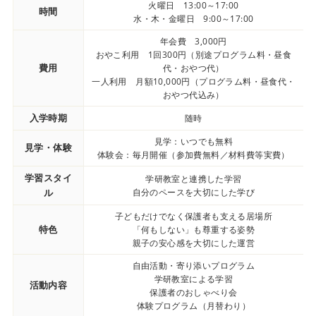
火曜日 13:00～17:00
時間
水・木・金曜日 9:00～17:00
年会費 3,000円
おやこ利用 1回300円（別途プログラム料・昼食
費用
代・おやつ代）
一人利用 月額10,000円（プログラム料・昼食代・
おやつ代込み）
入学時期
随時
見学：いつでも無料
見学・体験
体験会：毎月開催（参加費無料／材料費等実費）
学習スタイ
学研教室と連携した学習
ル
自分のペースを大切にした学び
子どもだけでなく保護者も支える居場所
特色
「何もしない」も尊重する姿勢
親子の安心感を大切にした運営
自由活動・寄り添いプログラム
学研教室による学習
活動内容
保護者のおしゃべり会
体験プログラム（月替わり）