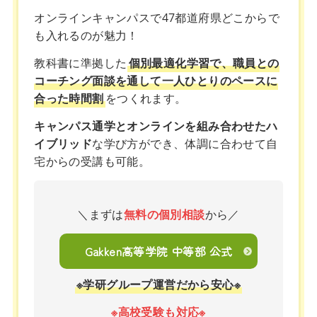
オンラインキャンパスで47都道府県どこからで
も入れるのが魅力！
教科書に準拠した
個別最適化学習で、職員との
コーチング面談を通して一人ひとりのペースに
合った時間割
をつくれます。
キャンパス通学とオンラインを組み合わせたハ
イブリッド
な学び方ができ、体調に合わせて自
宅からの受講も可能。
＼まずは
無料の個別相談
から／
Gakken高等学院 中等部 公式
※学研グループ運営だから安心※
※高校受験も対応※