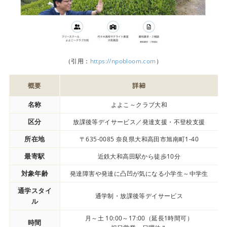
（引用：
https://npobloom.com
）
概要
詳細
名称
よよこ～クラブ大和
区分
放課後等デイサービス／発達支援・不登校支援
所在地
〒635-0085 奈良県大和高田市旭南町1-40
最寄駅
近鉄大和高田駅から徒歩10分
対象年齢
発達障害や発達に凸凹が気になる小学生～中学生
通学スタイ
通学制・放課後等デイサービス
ル
月～土 10:00～17:00（延長1時間可）
時間