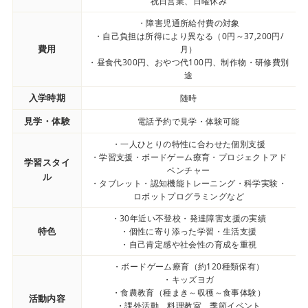
祝日営業、日曜休み
・障害児通所給付費の対象
・自己負担は所得により異なる（0円～37,200円/
費用
月）
・昼食代300円、おやつ代100円、制作物・研修費別
途
入学時期
随時
見学・体験
電話予約で見学・体験可能
・一人ひとりの特性に合わせた個別支援
・学習支援・ボードゲーム療育・プロジェクトアド
学習スタイ
ベンチャー
ル
・タブレット・認知機能トレーニング・科学実験・
ロボットプログラミングなど
・30年近い不登校・発達障害支援の実績
特色
・個性に寄り添った学習・生活支援
・自己肯定感や社会性の育成を重視
・ボードゲーム療育（約120種類保有）
・キッズヨガ
・食農教育（種まき～収穫～食事体験）
活動内容
・課外活動、料理教室、季節イベント