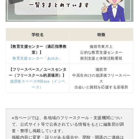
学校名
特徴
【教育支援センター（適応指導教
備前市東片上
室）】
公的な教育支援センター
教育支援センター「あゆみ」
個別支援と体験活動重視
【フリースペース／ユースセンタ
備前市
ー（フリースクール的居場所）】
中高生向けの放課後フリースペー
放課後スペースINBase（インベ
ス
ース）
出会いと挑戦を応援する居場所
※当ページでは、各地域のフリースクール・支援機関につい
て、公式サイト等で公表されている情報をもとに編集部が調
査・整理し掲載しています。
掲載内容に変更・誤りがある場合や、閉校・開講のご連絡は