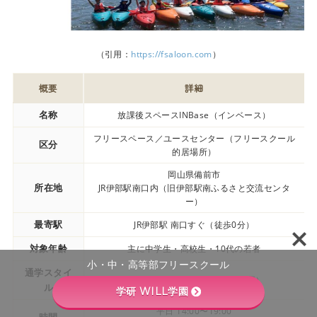
（引用：
https://fsaloon.com
）
概要
詳細
名称
放課後スペースINBase（インベース）
フリースペース／ユースセンター（フリースクール
区分
的居場所）
岡山県備前市
所在地
JR伊部駅南口内（旧伊部駅南ふるさと交流センタ
ー）
最寄駅
JR伊部駅 南口すぐ（徒歩0分）
対象年齢
主に中学生・高校生・10代の若者
小・中・高等部フリースクール
通学スタイ
通所型・自由利用型（放課後利用）
ル
学研 WILL学園
平日 14:00〜19:00