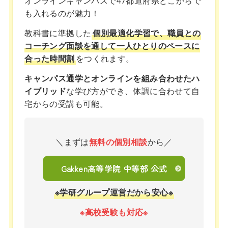
オンラインキャンパスで47都道府県どこからで
も入れるのが魅力！
教科書に準拠した
個別最適化学習で、職員との
コーチング面談を通して一人ひとりのペースに
合った時間割
をつくれます。
キャンパス通学とオンラインを組み合わせたハ
イブリッド
な学び方ができ、体調に合わせて自
宅からの受講も可能。
＼まずは
無料の個別相談
から／
Gakken高等学院 中等部 公式
※学研グループ運営だから安心※
※高校受験も対応※