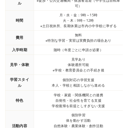
※徒歩・公共交通機関・保護者送迎（中学生は自転車
ル
可）
月・水・金：9時～15時
時間
火・木：9時～12時
※土日祝休所、長期休業は市内小中学校に準ずる
無料
費用
※特別な学習・実習は実費負担の場合あり
入学時期
随時（年度ごとに申請が必要）
見学あり
見学・体験
体験通所可能
※学校・教育委員会との手続き後
学習スタイ
個別対応の学習支援
ル
本人・学校と相談しながら進める
学校・家庭・関係機関との連携
特色
自発性・社会性を育てる支援
学校復帰を前提としすぎない支援
個別学習
体を動かす活動
活動内容
自然体験・農業体験・創作活動