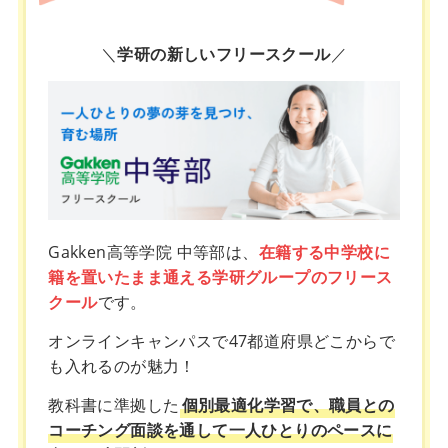
＼
学研の新しいフリースクール
／
Gakken高等学院 中等部は、
在籍する中学校に
籍を置いたまま通える学研グループのフリース
クール
です。
オンラインキャンパスで47都道府県どこからで
も入れるのが魅力！
教科書に準拠した
個別最適化学習で、職員との
コーチング面談を通して一人ひとりのペースに