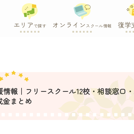
エリア
オンライン
復学
で探す
スクール情報
支援情報｜フリースクール12校・相談窓口
成金まとめ