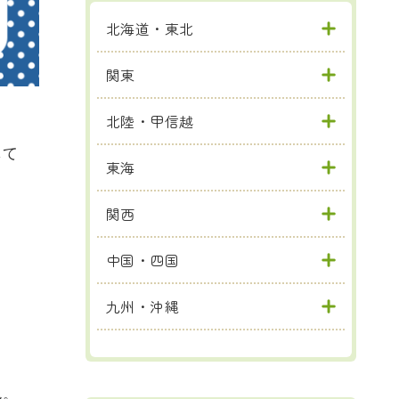
北海道・東北
関東
北陸・甲信越
して
東海
関西
中国・四国
九州・沖縄
ん。