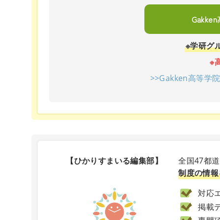
Gakk
※学研グ
※
>>Gakken高等
【ひかりすまいる編集部】
全国47都
制度の情報
対応エ
掲載