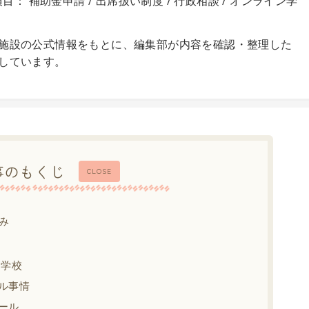
目： 補助金申請 / 出席扱い制度 / 行政相談 / オンライン学
施設の公式情報をもとに、編集部が内容を確認・整理した
しています。
事のもくじ
CLOSE
み
中学校
ル事情
ール