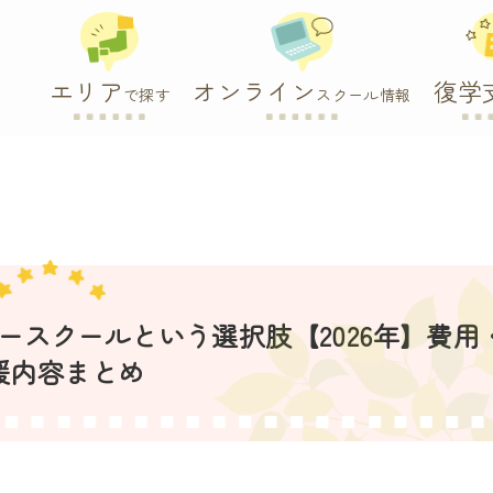
エリア
オンライン
復学
で探す
スクール情報
スクールという選択肢【2026年】費用
援内容まとめ