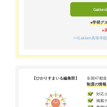
Gakk
※学研グ
※
>>Gakken高等
【ひかりすまいる編集部】
全国47都
制度の情報
対応エ
掲載