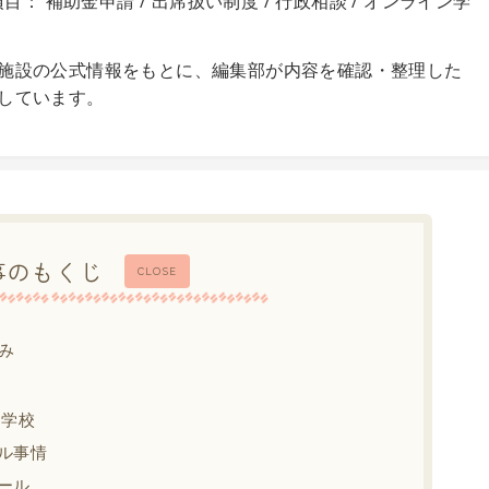
目： 補助金申請 / 出席扱い制度 / 行政相談 / オンライン学
施設の公式情報をもとに、編集部が内容を確認・整理した
しています。
事のもくじ
CLOSE
み
中学校
ル事情
ール