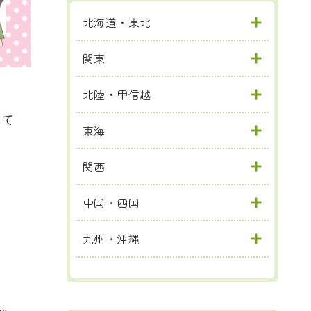
北海道・東北
関東
北陸・甲信越
して
東海
関西
中国・四国
九州・沖縄
ん。