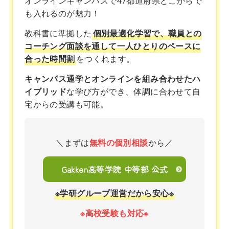
オンラインキャンパスで47都道府県どこからで
も入れるのが魅力！
教科書に準拠した
個別最適化学習で、職員との
コーチング面談を通して一人ひとりのペースに
合った時間割
をつくれます。
キャンパス通学とオンラインを組み合わせたハ
イブリッド
な学び方ができ、体調に合わせて自
宅からの受講も可能。
＼まずは
無料の個別相談
から／
Gakken高等学院 中等部 公式
※学研グループ運営だから安心※
※高校受験も対応※