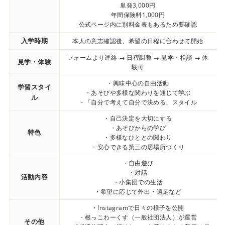
単発3,000円
年間保険料1,000円
公式ページ内に別料金表もあるため要確認
入学時期
本人の意志確認後、希望の日程に合わせて開始
フォームより連絡 → 日程調整 → 見学・相談 → 体
見学・体験
験可
・興味中心の自由活動
学習スタイ
・あそびや多様な関わりを通じて学ぶ
ル
・「自分で考えて自分で決める」スタイル
・自己決定を大切にする
・あそびからの学び
特色
・多様なひととの関わり
・安心できる第三の居場所づくり
・自由遊び
・対話
活動内容
・小集団での生活
・希望に応じて外出・遠足など
・Instagramで日々の様子を公開
・根っこわーくす（一般社団法人）が運営
その他