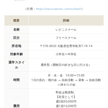
（引用：
https://neccoworks.com/school/
）
概要
詳細
名称
いどこスクール
区分
フリースクール
所在地
〒576-0033 大阪府交野市私市7-19-14
対象年齢
小学生〜中学生
通学スタイ
通所型（開校日の好きな日に行ける）
ル
月・水・金 10:00〜15:00
時間
1日の流れ：朝の会 → 自由活動 → 昼食 → 自由活動
→ 終わりの会
料金は相談制。
【目安として】
週3回30,000円
費用
週1回10,000円