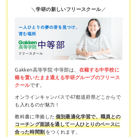
＼
学研の新しいフリースクール
／
Gakken高等学院 中等部は、
在籍する中学校に
籍を置いたまま通える学研グループのフリース
クール
です。
オンラインキャンパスで47都道府県どこからで
も入れるのが魅力！
教科書に準拠した
個別最適化学習で、職員との
コーチング面談を通して一人ひとりのペースに
合った時間割
をつくれます。