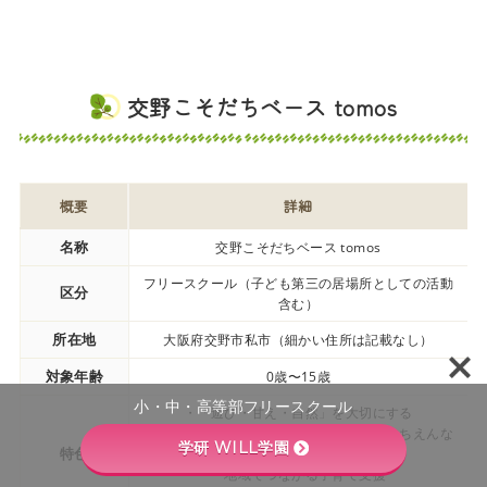
交野こそだちベース tomos
概要
詳細
名称
交野こそだちベース tomos
フリースクール（子ども第三の居場所としての活動
区分
含む）
所在地
大阪府交野市私市（細かい住所は記載なし）
対象年齢
0歳〜15歳
小・中・高等部フリースクール
・「遊び・甘え・自然」を大切にする
・子ども食堂、フリースクール、森のようちえんな
学研 WILL学園
特色
ど多様な活動
・地域でつながる子育て支援