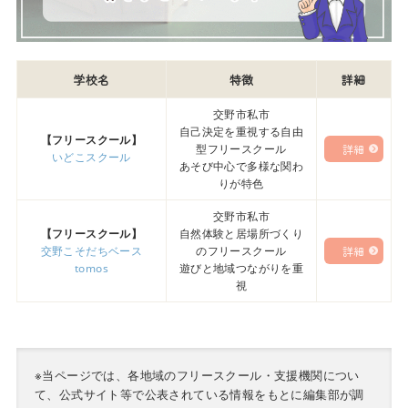
学校名
特徴
詳細
交野市私市
自己決定を重視する自由
【フリースクール】
型フリースクール
詳細
いどこスクール
あそび中心で多様な関わ
りが特色
交野市私市
【フリースクール】
自然体験と居場所づくり
交野こそだちベース
のフリースクール
詳細
tomos
遊びと地域つながりを重
視
※当ページでは、各地域のフリースクール・支援機関につい
て、公式サイト等で公表されている情報をもとに編集部が調