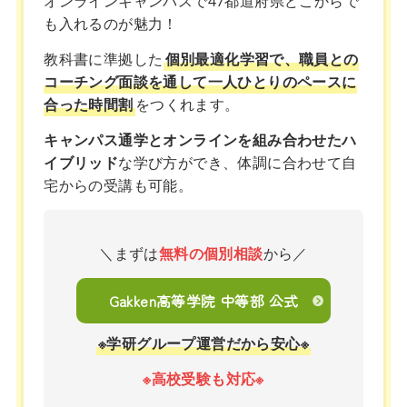
オンラインキャンパスで47都道府県どこからで
も入れるのが魅力！
教科書に準拠した
個別最適化学習で、職員との
コーチング面談を通して一人ひとりのペースに
合った時間割
をつくれます。
キャンパス通学とオンラインを組み合わせたハ
イブリッド
な学び方ができ、体調に合わせて自
宅からの受講も可能。
＼まずは
無料の個別相談
から／
Gakken高等学院 中等部 公式
※学研グループ運営だから安心※
※高校受験も対応※