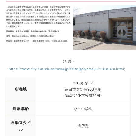
（引用：
https://www.city.hasuda.saitama.jp/shise/gaiyo/teiju/sukusuku.html
）
〒349-0114
所在地
蓮田市南新宿800番地
（黒浜北小学校敷地内）
対象年齢
小・中学生
通学スタイ
通所型
ル