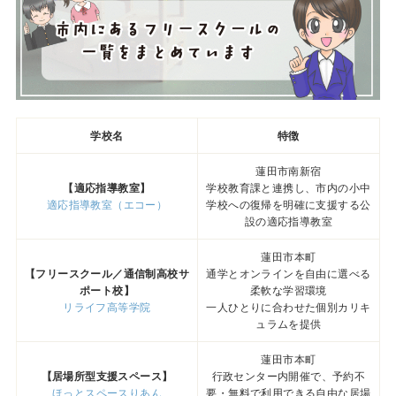
学校名
特徴
蓮田市南新宿
【適応指導教室】
学校教育課と連携し、市内の小中
適応指導教室（エコー）
学校への復帰を明確に支援する公
設の適応指導教室
蓮田市本町
【フリースクール／通信制高校サ
通学とオンラインを自由に選べる
ポート校】
柔軟な学習環境
リライフ高等学院
一人ひとりに合わせた個別カリキ
ュラムを提供
蓮田市本町
【居場所型支援スペース】
行政センター内開催で、予約不
ほっとスペースりあん
要・無料で利用できる自由な居場