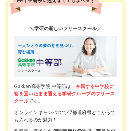
PR｜在籍校に通えなくても学べる！
＼
学研の新しいフリースクール
／
Gakken高等学院 中等部は、
在籍する中学校に
籍を置いたまま通える学研グループのフリース
クール
です。
オンラインキャンパスで47都道府県どこからで
も入れるのが魅力！