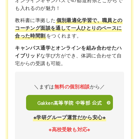
オンラインキャンパスで47都道府県どこからで
も入れるのが魅力！
教科書に準拠した
個別最適化学習で、職員との
コーチング面談を通して一人ひとりのペースに
合った時間割
をつくれます。
キャンパス通学とオンラインを組み合わせたハ
イブリッド
な学び方ができ、体調に合わせて自
宅からの受講も可能。
＼まずは
無料の個別相談
から／
Gakken高等学院 中等部 公式
※学研グループ運営だから安心※
※高校受験も対応※