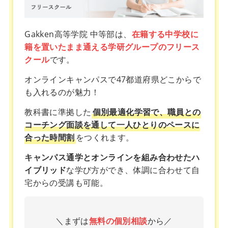
Gakken高等学院 中等部は、
在籍する中学校に
籍を置いたまま通える学研グループのフリース
クール
です。
オンラインキャンパスで47都道府県どこからで
も入れるのが魅力！
教科書に準拠した
個別最適化学習で、職員との
コーチング面談を通して一人ひとりのペースに
合った時間割
をつくれます。
キャンパス通学とオンラインを組み合わせたハ
イブリッド
な学び方ができ、体調に合わせて自
宅からの受講も可能。
＼まずは
無料の個別相談
から／