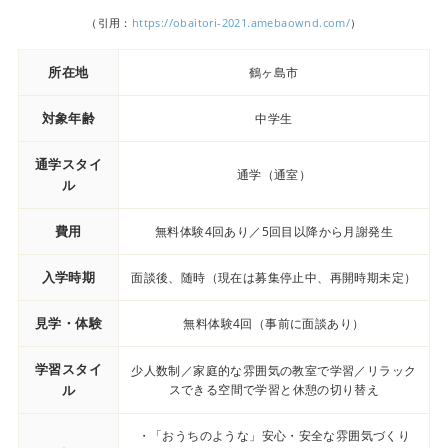
（引用：
https://obaitori-2021.amebaownd.com/
）
所在地
鶴ヶ島市
対象年齢
中学生
通学スタイ
通学（通室）
ル
費用
無料体験4回あり／5回目以降から月謝発生
入学時期
面談後、随時（現在は募集停止中、再開時期未定）
見学・体験
無料体験4回（事前に面談あり）
学習スタイ
少人数制／家庭的な雰囲気の教室で学習／リラック
ル
スできる空間で学習と休憩の切り替え
・「おうちのような」安心・安全な雰囲気づくり