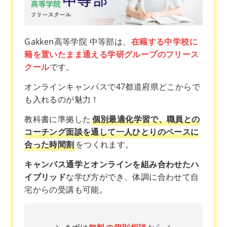
Gakken高等学院 中等部は、
在籍する中学校に
籍を置いたまま通える学研グループのフリース
クール
です。
オンラインキャンパスで47都道府県どこからで
も入れるのが魅力！
教科書に準拠した
個別最適化学習で、職員との
コーチング面談を通して一人ひとりのペースに
合った時間割
をつくれます。
キャンパス通学とオンラインを組み合わせたハ
イブリッド
な学び方ができ、体調に合わせて自
宅からの受講も可能。