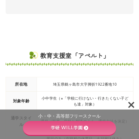
教育支援室「アペルト」
所在地
埼玉県鶴ヶ島市大字脚折1922番地10
小中学生（※「学校に行けない・行きたくない子ど
対象年齢
も達」対象）
小・中・高等部フリースクール
通学スタイ
通級（家庭・学校と相談のうえ、通級方法を決定）
ル
学研 WILL学園
平日のみ（在籍校の休業日、土日祝は休み）