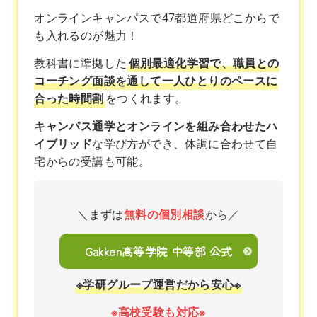
オンラインキャンパスで47都道府県どこからで
も入れるのが魅力！
教科書に準拠した
個別最適化学習で、職員との
コーチング面談を通して一人ひとりのペースに
合った時間割
をつくれます。
キャンパス通学とオンラインを組み合わせたハ
イブリッド
な学び方ができ、体調に合わせて自
宅からの受講も可能。
＼まずは
無料の個別相談
から／
Gakken高等学院 中等部 公式
※学研グループ運営だから安心※
※高校受験も対応※