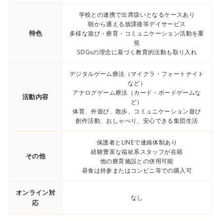
学校との連携で出席扱いとなるケースあり
朝から通える放課後等デイサービス
特色
多様な遊び・療育・コミュニケーション活動を重
視
SDGsの理念に基づく教育的活動も取り入れ
デジタルゲーム療法（マイクラ・フォートナイト
など）
アナログゲーム療法（カード・ボードゲームな
活動内容
ど）
体育、外遊び、散歩、コミュニケーション遊び
創作活動、おしゃべり、安心できる集団生活
保護者とLINEで連絡体制あり
経験豊富な福祉系スタッフが在籍
その他
他の療育施設との併用可能
昼食は持参またはコンビニ等での購入可
オンライン対
なし
応