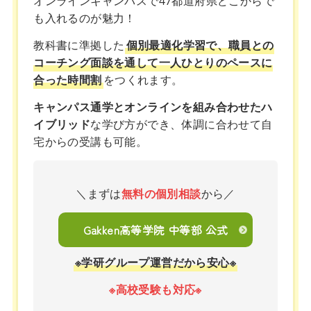
オンラインキャンパスで47都道府県どこからで
も入れるのが魅力！
教科書に準拠した
個別最適化学習で、職員との
コーチング面談を通して一人ひとりのペースに
合った時間割
をつくれます。
キャンパス通学とオンラインを組み合わせたハ
イブリッド
な学び方ができ、体調に合わせて自
宅からの受講も可能。
＼まずは
無料の個別相談
から／
Gakken高等学院 中等部 公式
※学研グループ運営だから安心※
※高校受験も対応※