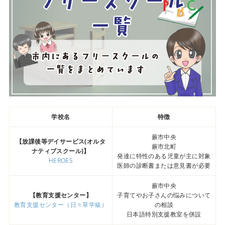
学校名
特徴
蕨市中央
【放課後等デイサービス(オルタ
蕨市北町
ナティブスクール)】
発達に特性のある児童が主に対象
HEROES
医師の診断書または意見書が必要
蕨市中央
【教育支援センター】
子育てやお子さんの悩みについて
教育支援センター（日々草学級）
の相談
日本語特別支援教室を併設