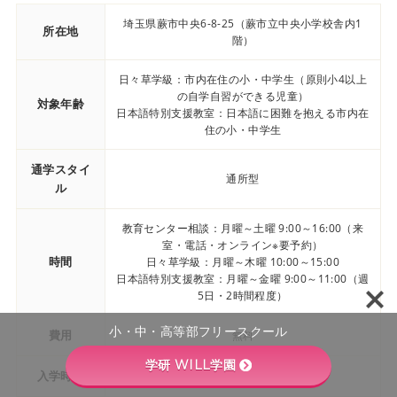
埼玉県蕨市中央6-8-25（蕨市立中央小学校舎内1
所在地
階）
日々草学級：市内在住の小・中学生（原則小4以上
の自学自習ができる児童）
対象年齢
日本語特別支援教室：日本語に困難を抱える市内在
住の小・中学生
通学スタイ
通所型
ル
教育センター相談：月曜～土曜 9:00～16:00（来
室・電話・オンライン※要予約）
時間
日々草学級：月曜～木曜 10:00～15:00
日本語特別支援教室：月曜～金曜 9:00～11:00（週
5日・2時間程度）
小・中・高等部フリースクール
費用
無料
学研 WILL学園
入学時期
随時