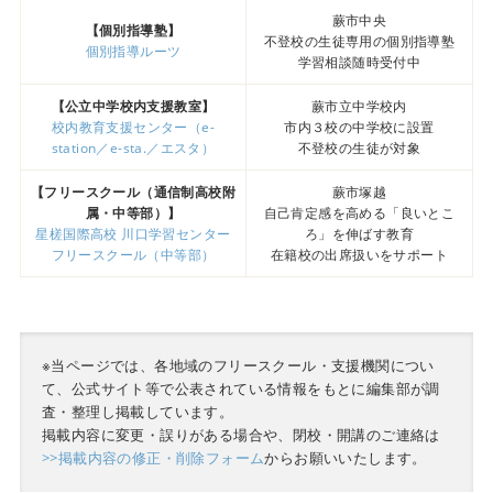
蕨市中央
【個別指導塾】
不登校の生徒専用の個別指導塾
個別指導ルーツ
学習相談随時受付中
【公立中学校内支援教室】
蕨市立中学校内
校内教育支援センター（e-
市内３校の中学校に設置
station／e-sta.／エスタ）
不登校の生徒が対象
【フリースクール（通信制高校附
蕨市塚越
属・中等部）】
自己肯定感を高める「良いとこ
星槎国際高校 川口学習センター
ろ」を伸ばす教育
フリースクール（中等部）
在籍校の出席扱いをサポート
※当ページでは、各地域のフリースクール・支援機関につい
て、公式サイト等で公表されている情報をもとに編集部が調
査・整理し掲載しています。
掲載内容に変更・誤りがある場合や、閉校・開講のご連絡は
>>掲載内容の修正・削除フォーム
からお願いいたします。