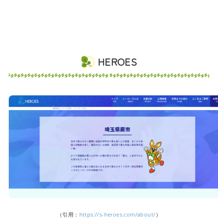
HEROES
（引用：
https://s-heroes.com/about/
）