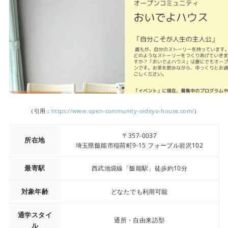
（引用：
https://www.open-community-oideyo-house.com/
）
〒357-0037
所在地
埼玉県飯能市稲荷町9-15 フォーブル岩沢102
最寄駅
西武池袋線「飯能駅」徒歩約10分
対象年齢
どなたでも利用可能
通学スタイ
通所・自由来訪型
ル