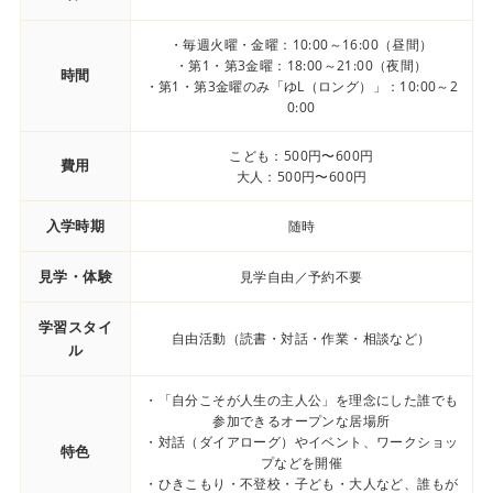
・毎週火曜・金曜：10:00～16:00（昼間）
・第1・第3金曜：18:00～21:00（夜間）
時間
・第1・第3金曜のみ「ゆL（ロング）」：10:00～2
0:00
こども：500円〜600円
費用
大人：500円〜600円
入学時期
随時
見学・体験
見学自由／予約不要
学習スタイ
自由活動（読書・対話・作業・相談など）
ル
・「自分こそが人生の主人公」を理念にした誰でも
参加できるオープンな居場所
・対話（ダイアローグ）やイベント、ワークショッ
特色
プなどを開催
・ひきこもり・不登校・子ども・大人など、誰もが