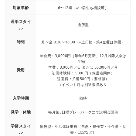
対象年齢
6〜12歳（※中学生も相談可）
通学スタイ
通所型
ル
時間
月〜金 8:30〜16:00（※土日祝・第4金曜は休園）
年会費：3,0000円（毎年6月更新、12月以降入会は
半額）
学費：3,000円／日 または 50,000円／月
費用
初回体験料：5,000円（保護者同伴）
送迎費：片道500円（要相談）
※イベント時は別途徴収あり
入学時期
随時
見学・体験
毎月第3日曜プレーパークにて説明会開催
学習スタイ
体験型・生活体験重視（自然・農作業・手仕事・読
ル
書・日記など）