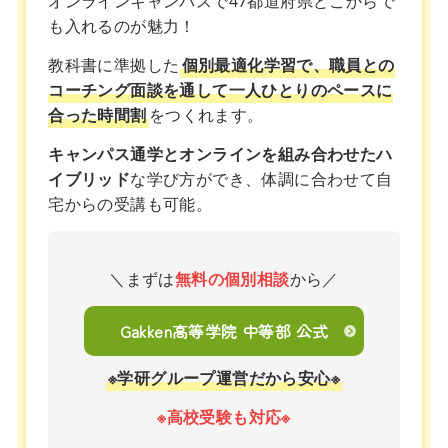
オンラインキャンパスで47都道府県どこからで
も入れるのが魅力！
教科書に準拠した
個別最適化学習で、職員との
コーチング面談を通して一人ひとりのペースに
合った時間割
をつくれます。
キャンパス通学とオンラインを組み合わせたハ
イブリッド
な学び方ができ、体調に合わせて自
宅からの受講も可能。
＼まずは
無料の個別相談
から／
Gakken高等学院 中等部 公式
※学研グループ運営だから安心※
※高校受験も対応※