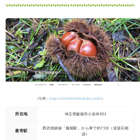
（引用：
https://nichinichinohara.com/
）
所在地
埼玉県飯能市小岩井603
西武池袋線「飯能駅」から車で約15分（送迎応相
最寄駅
談）