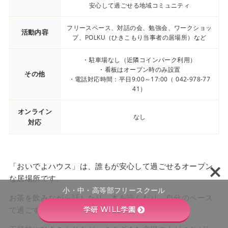
安心して過ごせる地域コミュニティ
フリースペース、対話の会、勉強会、ワークショッ
活動内容
プ、POLKU（ひきこもり当事者の居場所）など
・駐車場なし（近隣コインパーク利用）
・看板はオープン時のみ設置
その他
・電話対応時間：平日9:00～17:00（ 042-978-77
41）
オンライン
なし
対応
「おいでよハウス」は、誰もが安心して過ごせるオープン
な居場所です。
小・中・高等部フリースクール
お茶を飲みながら話したり、本を読んだり、自分のペース
で過ごすことができます。
学研 WILL学園