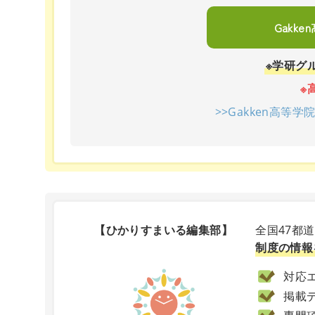
Gakk
※学研グ
※
>>Gakken高等
【ひかりすまいる編集部】
全国47都
制度の情報
対応エ
掲載