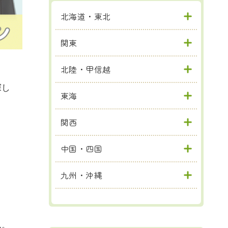
北海道・東北
関東
北陸・甲信越
探し
東海
関西
中国・四国
九州・沖縄
ん。