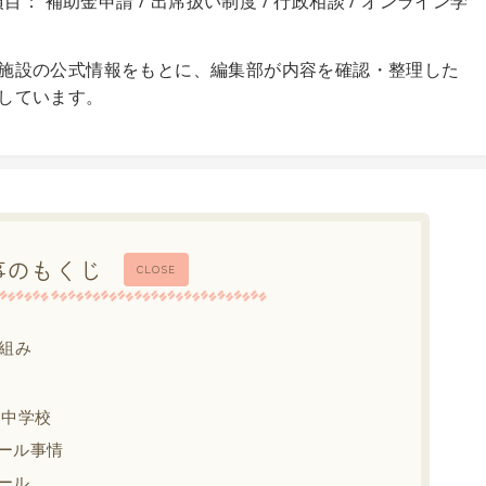
目： 補助金申請 / 出席扱い制度 / 行政相談 / オンライン学
施設の公式情報をもとに、編集部が内容を確認・整理した
しています。
事のもくじ
CLOSE
組み
・中学校
ール事情
ール