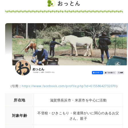
おっとん
（引用：
https://www.facebook.com/profile.php?id=61558642732070
）
所在地
滋賀県長浜市・米原市を中心に活動
不登校・ひきこもり・発達障がいに関心のあるお父
対象年齢
さん、親子