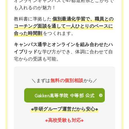
オンラインキャンパスで47都道府県どこからで
も入れるのが魅力！
教科書に準拠した
個別最適化学習で、職員との
コーチング面談を通して一人ひとりのペースに
合った時間割
をつくれます。
キャンパス通学とオンラインを組み合わせたハ
イブリッド
な学び方ができ、体調に合わせて自
宅からの受講も可能。
＼まずは
無料の個別相談
から／
Gakken高等学院 中等部 公式
※学研グループ運営だから安心※
※高校受験も対応※