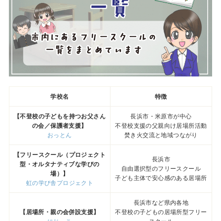
学校名
特徴
【不登校の子どもを持つお父さん
長浜市・米原市が中心
の会／保護者支援】
不登校支援の父親向け居場所活動
おっとん
焚き火交流と地域つながり
【フリースクール（プロジェクト
長浜市
型・オルタナティブな学びの
自由選択型のフリースクール
場）】
子ども主体で安心感のある居場所
虹の学び舎プロジェクト
長浜市など県内各地
【居場所・親の会併設支援】
不登校の子どもの居場所型フリー