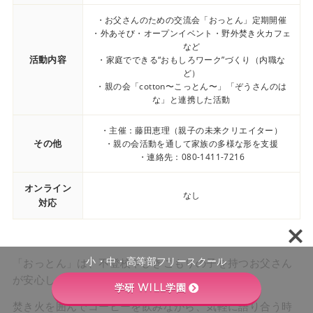
・お父さんのための交流会「おっとん」定期開催
・外あそび・オープンイベント・野外焚き火カフェ
など
活動内容
・家庭でできる“おもしろワーク”づくり（内職な
ど）
・親の会「cotton〜こっとん〜」「ぞうさんのは
な」と連携した活動
・主催：藤田恵理（親子の未来クリエイター）
その他
・親の会活動を通して家族の多様な形を支援
・連絡先：080-1411-7216
オンライン
なし
対応
小・中・高等部フリースクール
「おっとん」は、不登校やひきこもりの子を持つお父さん
が安心して話せる場です。
学研 WILL学園
焚き火を囲んでコーヒーを飲みながら、気軽に語り合う時