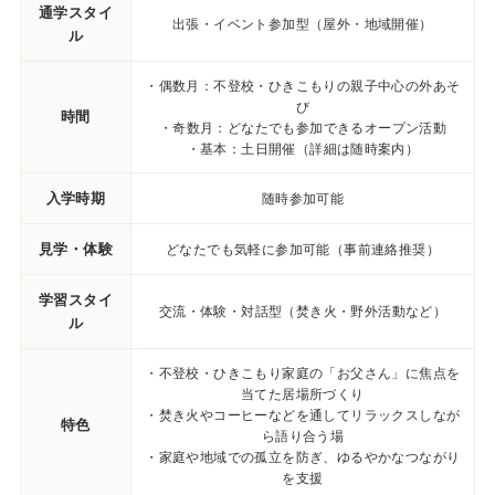
通学スタイ
出張・イベント参加型（屋外・地域開催）
ル
・偶数月：不登校・ひきこもりの親子中心の外あそ
び
時間
・奇数月：どなたでも参加できるオープン活動
・基本：土日開催（詳細は随時案内）
入学時期
随時参加可能
見学・体験
どなたでも気軽に参加可能（事前連絡推奨）
学習スタイ
交流・体験・対話型（焚き火・野外活動など）
ル
・不登校・ひきこもり家庭の「お父さん」に焦点を
当てた居場所づくり
・焚き火やコーヒーなどを通してリラックスしなが
特色
ら語り合う場
・家庭や地域での孤立を防ぎ、ゆるやかなつながり
を支援