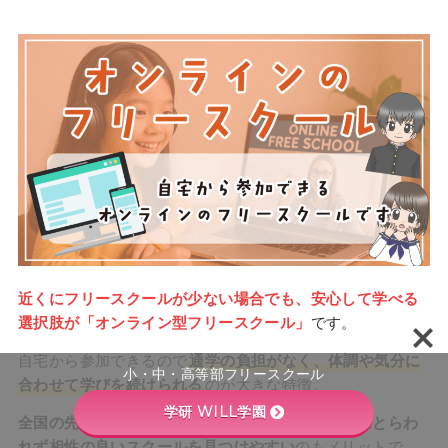
近くにフリースクールが少ない場合でも、安心して学べる
選択肢が「オンライン型フリースクール」
です。
自宅から参加できるので
通学の負担がなく、体調や気分に
小・中・高等部フリースクール
合わせて学びを続けられる
のが大きな特徴。
学研 WILL学園
全国の先生や子どもたちとつながれるため、地域にとらわ
れず相性の良いスクールを見つけやすい
のもメリットで