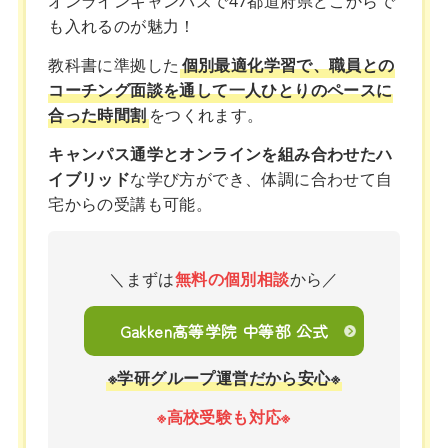
オンラインキャンパスで47都道府県どこからで
も入れるのが魅力！
教科書に準拠した
個別最適化学習で、職員との
コーチング面談を通して一人ひとりのペースに
合った時間割
をつくれます。
キャンパス通学とオンラインを組み合わせたハ
イブリッド
な学び方ができ、体調に合わせて自
宅からの受講も可能。
＼まずは
無料の個別相談
から／
Gakken高等学院 中等部 公式
※学研グループ運営だから安心※
※高校受験も対応※