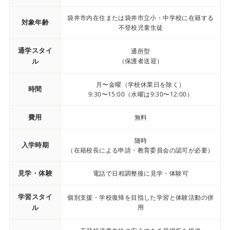
袋井市内在住または袋井市立小・中学校に在籍する
対象年齢
不登校児童生徒
通学スタイ
通所型
ル
（保護者送迎）
月〜金曜（学校休業日を除く）
時間
9:30〜15:00（水曜は9:30〜12:00）
費用
無料
随時
入学時期
（在籍校長による申請・教育委員会の認可が必要）
見学・体験
電話で日程調整後に見学・体験可
学習スタイ
個別支援・学校復帰を目指した学習と体験活動の併
ル
用