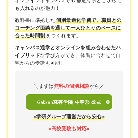
オンラインキャンパスで47都道府県どこからで
も入れるのが魅力！
教科書に準拠した
個別最適化学習で、職員との
コーチング面談を通して一人ひとりのペースに
合った時間割
をつくれます。
キャンパス通学とオンラインを組み合わせたハ
イブリッド
な学び方ができ、体調に合わせて自
宅からの受講も可能。
＼まずは
無料の個別相談
から／
Gakken高等学院 中等部 公式
※学研グループ運営だから安心※
※高校受験も対応※