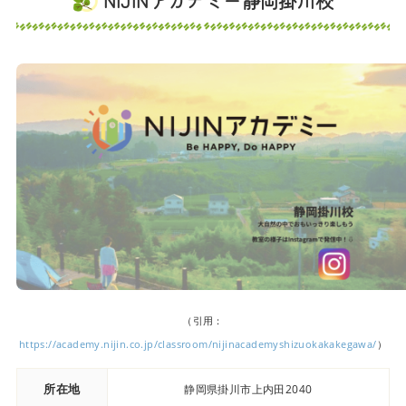
NIJINアカデミー静岡掛川校
（引用：
https://academy.nijin.co.jp/classroom/nijinacademyshizuokakakegawa/
）
所在地
静岡県掛川市上内田2040