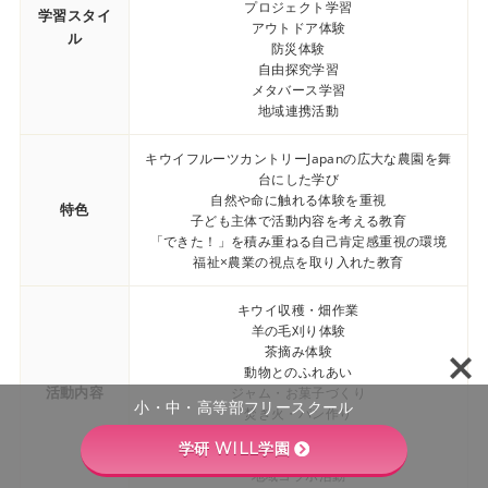
プロジェクト学習
学習スタイ
アウトドア体験
ル
防災体験
自由探究学習
メタバース学習
地域連携活動
キウイフルーツカントリーJapanの広大な農園を舞
台にした学び
自然や命に触れる体験を重視
特色
子ども主体で活動内容を考える教育
「できた！」を積み重ねる自己肯定感重視の環境
福祉×農業の視点を取り入れた教育
キウイ収穫・畑作業
羊の毛刈り体験
茶摘み体験
動物とのふれあい
活動内容
ジャム・お菓子づくり
小・中・高等部フリースクール
焚き火・パン作り
DAYキャンプ
学研 WILL学園
火起こし・サバイバル体験
地域コラボ活動