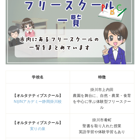
学校名
特徴
掛川市上内田
【オルタナティブスクール】
農園を舞台に、自然・農業・食育
NIJINアカデミー静岡掛川校
を中心に学ぶ体験型フリースクー
ル
掛川市肴町
【オルタナティブスクール】
聖書を取り入れた授業
実りの泉
英語学習や体験学習もあり