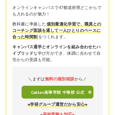
オンラインキャンパスで47都道府県どこからで
も入れるのが魅力！
教科書に準拠した
個別最適化学習で、職員との
コーチング面談を通して一人ひとりのペースに
合った時間割
をつくれます。
キャンパス通学とオンラインを組み合わせたハ
イブリッド
な学び方ができ、体調に合わせて自
宅からの受講も可能。
＼まずは
無料の個別相談
から／
Gakken高等学院 中等部 公式
※学研グループ運営だから安心※
※高校受験も対応※