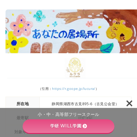
（引用：
https://r.goope.jp/lucura/
）
所在地
静岡県湖西市古見895-6（古見公会堂）
小・中・高等部フリースクール
最寄駅
JR鷲津駅
学研 WILL学園
対象年齢
小学生・卒業生