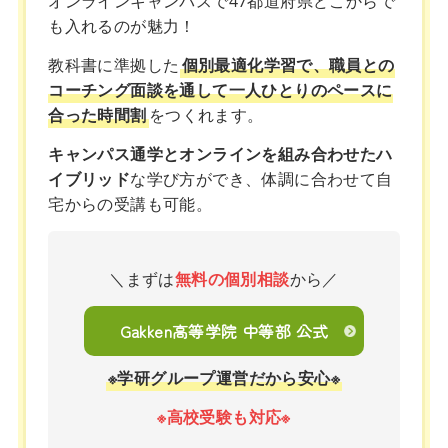
オンラインキャンパスで47都道府県どこからで
も入れるのが魅力！
教科書に準拠した
個別最適化学習で、職員との
コーチング面談を通して一人ひとりのペースに
合った時間割
をつくれます。
キャンパス通学とオンラインを組み合わせたハ
イブリッド
な学び方ができ、体調に合わせて自
宅からの受講も可能。
＼まずは
無料の個別相談
から／
Gakken高等学院 中等部 公式
※学研グループ運営だから安心※
※高校受験も対応※