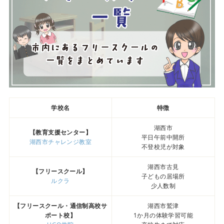
学校名
特徴
湖西市
【教育支援センター】
平日午前中開所
湖西市チャレンジ教室
不登校児が対象
湖西市古見
【フリースクール】
子どもの居場所
ルクラ
少人数制
【フリースクール・通信制高校サ
湖西市鷲津
ポート校】
1か月の体験学習可能