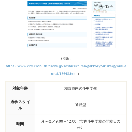
（引用：
https://www.city.kosai.shizuoka.jp/soshikiichiran/gakkokyoikuka/gyomua
nnai/15648.html
）
対象年齢
湖西市内の小中学生
通学スタイ
通所型
ル
月～金／9:00～12:00（市内小中学校の開校日の
時間
み）