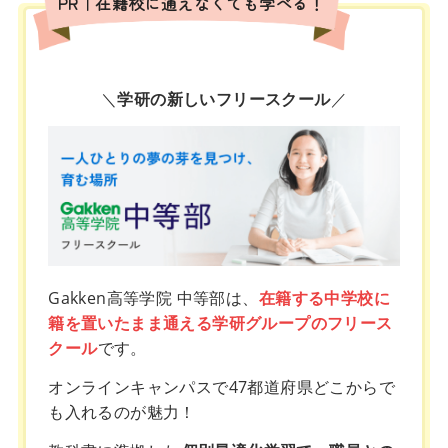
PR｜在籍校に通えなくても学べる！
＼
学研の新しいフリースクール
／
Gakken高等学院 中等部は、
在籍する中学校に
籍を置いたまま通える学研グループのフリース
クール
です。
オンラインキャンパスで47都道府県どこからで
も入れるのが魅力！