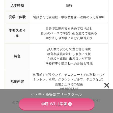
入学時期
随時
見学・体験
電話または在籍校・学校教育課へ連絡のうえ見学可
自分で活動内容を決めて取り組む
学習スタイ
自分のペースで学習計画を立てて進める
ル
学び直しや進学に向けた学習支援
少人数で安心して過ごせる環境
教育相談員が常駐し個別に支援
特色
在籍校と連携し出席扱いが可能
学校行事や部活動への参加も可能
体育館やグラウンド、テニスコートでの運動（バド
ミントン、卓球、グラウンドゴルフ、テニスなど）
活動内容
嘉陽が丘周辺の散策
個別学習支援
小・中・高等部フリースクール
電話・面接による教育相談に対応（秘密厳守）
その他
学研 WILL学園
嘉陽が丘ふれあい広場敷地内に所在