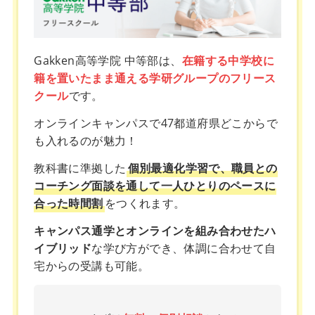
Gakken高等学院 中等部は、
在籍する中学校に
籍を置いたまま通える学研グループのフリース
クール
です。
オンラインキャンパスで47都道府県どこからで
も入れるのが魅力！
教科書に準拠した
個別最適化学習で、職員との
コーチング面談を通して一人ひとりのペースに
合った時間割
をつくれます。
キャンパス通学とオンラインを組み合わせたハ
イブリッド
な学び方ができ、体調に合わせて自
宅からの受講も可能。