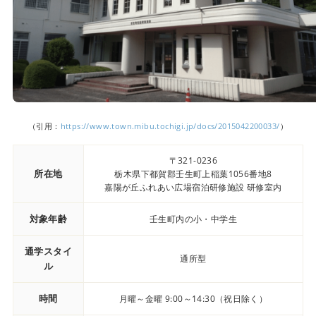
（引用：
https://www.town.mibu.tochigi.jp/docs/2015042200033/
）
〒321-0236
所在地
栃木県下都賀郡壬生町上稲葉1056番地8
嘉陽が丘ふれあい広場宿泊研修施設 研修室内
対象年齢
壬生町内の小・中学生
通学スタイ
通所型
ル
時間
月曜～金曜 9:00～14:30（祝日除く）