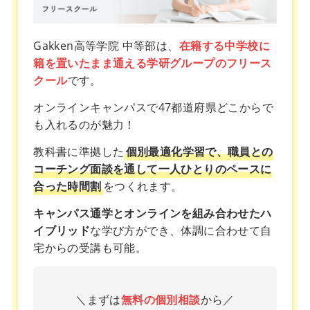
Gakken高等学院 中等部は、
在籍する中学校に
籍を置いたまま通える学研グループのフリース
クール
です。
オンラインキャンパスで47都道府県どこからで
も入れるのが魅力！
教科書に準拠した
個別最適化学習で、職員との
コーチング面談を通して一人ひとりのペースに
合った時間割
をつくれます。
キャンパス通学とオンラインを組み合わせたハ
イブリッド
な学び方ができ、体調に合わせて自
宅からの受講も可能。
＼まずは
無料の個別相談
から／