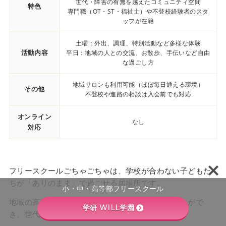
世代・障害の有無を越えたコミュニティ空間
特色
専門職（OT・ST・福祉士）や不登校経験者のスタ
ッフが在籍
土曜：外出、調理、特別活動など多様な体験
活動内容
平日：地域の人との交流、お散歩、手伝いなど自由
な過ごし方
地域サロンも利用可能（ほぼ毎日通える環境）
その他
不登校や進路の相談は入会前でも対応
オンライン
なし
対応
フリースクールごちゃごちゃは、学校が合わない子どもた
ちが「ありのまま」で過ごせる居場所です。
小・中・高等部フリースクール
地域の高齢者や障害のある方とも自然に関わることがで
学研 WILL学園
き、世代や背景を超えた交流が魅力です。