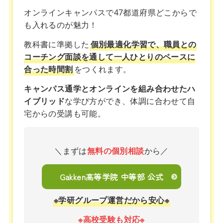
オンラインキャンパスで47都道府県どこからで
も入れるのが魅力！
教科書に準拠した
個別最適化学習で、職員との
コーチング面談を通して一人ひとりのペースに
合った時間割
をつくれます。
キャンパス通学とオンラインを組み合わせたハ
イブリッド
な学び方ができ、体調に合わせて自
宅からの受講も可能。
＼まずは
無料の個別相談
から／
Gakken高等学院 中等部 公式
※学研グループ運営だから安心※
※高校受験も対応※