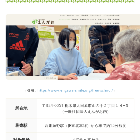
（引用：
https://www.engawa-smile.org/free-school/
）
〒324-0051 栃木県大田原市山の手２丁目１４−３
所在地
（一般社団法人えんがお内）
最寄駅
西那須野駅（JR東北本線）から車で約15分程度
対象年齢
小学生〜高校生