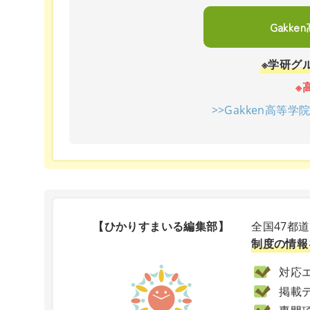
Gakk
※学研グ
※
>>Gakken高等
【ひかりすまいる編集部】
全国47都
制度の情報
対応エ
掲載