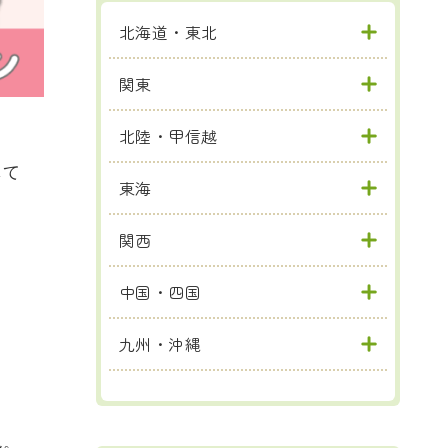
北海道・東北
関東
北陸・甲信越
して
東海
関西
中国・四国
九州・沖縄
ん。