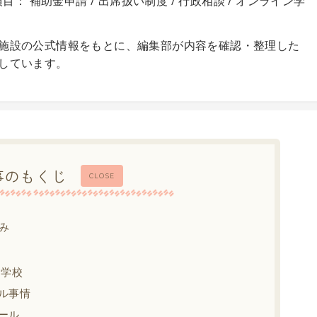
目： 補助金申請 / 出席扱い制度 / 行政相談 / オンライン学
施設の公式情報をもとに、編集部が内容を確認・整理した
しています。
事のもくじ
CLOSE
み
中学校
ル事情
ール