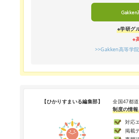
Gakk
※学研グ
※
>>Gakken高等
【ひかりすまいる編集部】
全国47都
制度の情報
対応エ
掲載