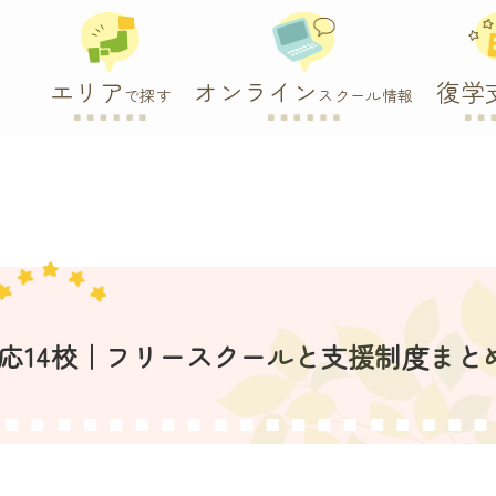
エリア
オンライン
復学
で探す
スクール情報
対応14校｜フリースクールと支援制度まと