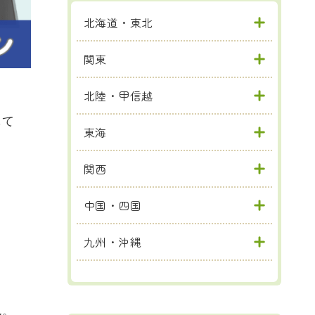
北海道・東北
関東
北陸・甲信越
して
東海
関西
中国・四国
九州・沖縄
ん。