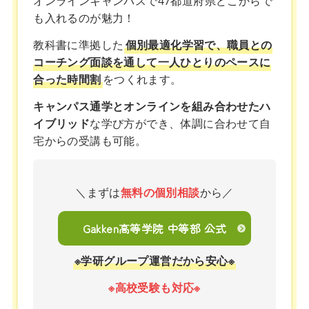
オンラインキャンパスで47都道府県どこからで
も入れるのが魅力！
教科書に準拠した
個別最適化学習で、職員との
コーチング面談を通して一人ひとりのペースに
合った時間割
をつくれます。
キャンパス通学とオンラインを組み合わせたハ
イブリッド
な学び方ができ、体調に合わせて自
宅からの受講も可能。
＼まずは
無料の個別相談
から／
Gakken高等学院 中等部 公式
※学研グループ運営だから安心※
※高校受験も対応※