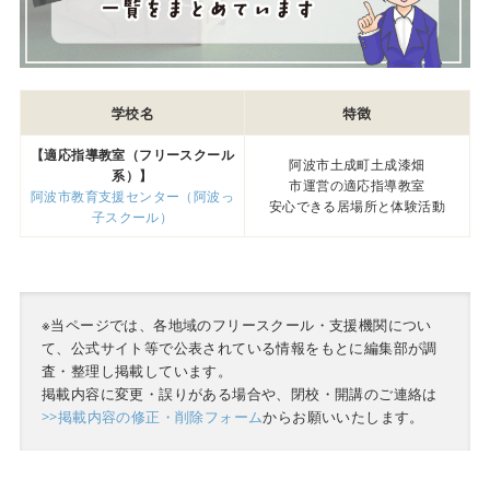
学校名
特徴
【適応指導教室（フリースクール
阿波市土成町土成漆畑
系）】
市運営の適応指導教室
阿波市教育支援センター（阿波っ
安心できる居場所と体験活動
子スクール）
※当ページでは、各地域のフリースクール・支援機関につい
て、公式サイト等で公表されている情報をもとに編集部が調
査・整理し掲載しています。
掲載内容に変更・誤りがある場合や、閉校・開講のご連絡は
>>掲載内容の修正・削除フォーム
からお願いいたします。