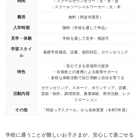
時間
・スクールカウンセラー：火・水・金
・スクールソーシャルワーカー：火・木
費用
無料（阿波市運営）
入学時期
随時（学校を通して申込）
見学・体験
学校を通して見学・相談可
学習スタイ
基礎学習補充、読書、個別対応、カウンセリング
ル
・安心できる居場所の提供
特色
・在籍校との連携による復帰サポート
・多様な体験活動で自己理解と自信を育てる
カウンセリング、スポーツ、ボランティア、読書、
活動内容
芸術・制作、調理実習、農業体験、野外活動、レク
リエーション
その他
「阿波っ子スクール」から名称変更（令和5年度）
学校に通うことが難しいお子さまが、安心して過ごせる