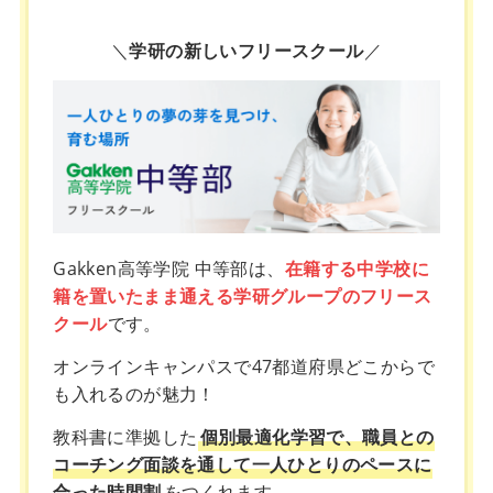
＼
学研の新しいフリースクール
／
Gakken高等学院 中等部は、
在籍する中学校に
籍を置いたまま通える学研グループのフリース
クール
です。
オンラインキャンパスで47都道府県どこからで
も入れるのが魅力！
教科書に準拠した
個別最適化学習で、職員との
コーチング面談を通して一人ひとりのペースに
合った時間割
をつくれます。