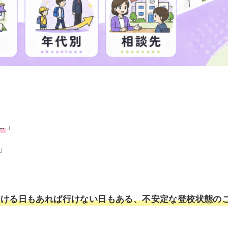
…
」
」
行ける日もあれば行けない日もある、不安定な登校状態の