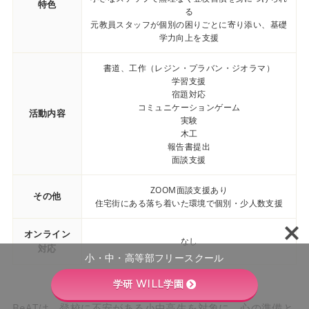
特色
る
元教員スタッフが個別の困りごとに寄り添い、基礎
学力向上を支援
書道、工作（レジン・プラバン・ジオラマ）
学習支援
宿題対応
コミュニケーションゲーム
活動内容
実験
木工
報告書提出
面談支援
ZOOM面談支援あり
その他
住宅街にある落ち着いた環境で個別・少人数支援
オンライン
なし
対応
小・中・高等部フリースクール
学研 WILL学園
BeATは、登校に不安がある小中高生を対象に、心の準備と