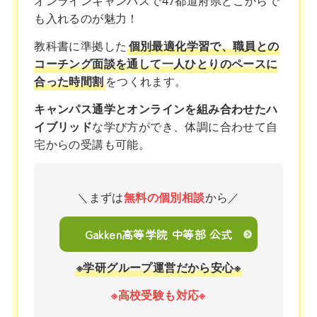
オンラインキャンパスで47都道府県どこからで
も入れるのが魅力！
教科書に準拠した
個別最適化学習で、職員との
コーチング面談を通して一人ひとりのペースに
合った時間割
をつくれます。
キャンパス通学とオンラインを組み合わせたハ
イブリッド
な学び方ができ、体調に合わせて自
宅からの受講も可能。
＼まずは
無料の個別相談
から／
Gakken高等学院 中等部 公式
※学研グループ運営だから安心※
※高校受験も対応※