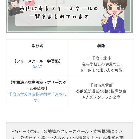
学校名
特徴
千歳市北斗
【フリースクール・学習塾】
在籍学校との併用など
BeAT
さまざまな通い方が可能
【学校適応指導教室・フリースク
千歳市東雲町
ール的支援】
公的施設運営の適応指導教室
千歳市学校適応指導教室「おあし
４人のスタッフが指導
す」
※当ページでは、各地域のフリースクール・支援機関につい
て、公式サイト等で公表されている情報をもとに編集部が調