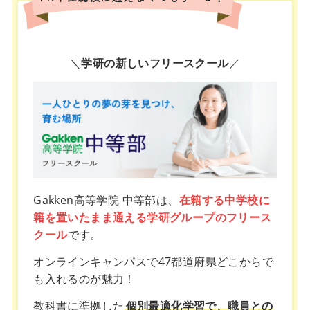
＼
学研の新しいフリースクール
／
Gakken高等学院 中等部は、
在籍する中学校に
籍を置いたまま通える学研グループのフリース
クール
です。
オンラインキャンパスで47都道府県どこからで
も入れるのが魅力！
教科書に準拠した
個別最適化学習で、職員との