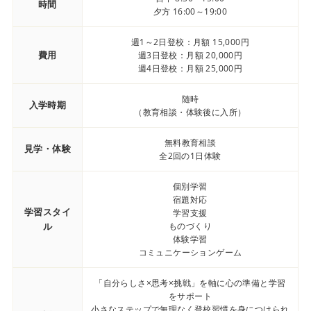
時間
夕方 16:00～19:00
週1～2日登校：月額 15,000円
費用
週3日登校：月額 20,000円
週4日登校：月額 25,000円
随時
入学時期
（教育相談・体験後に入所）
無料教育相談
見学・体験
全2回の1日体験
個別学習
宿題対応
学習スタイ
学習支援
ル
ものづくり
体験学習
コミュニケーションゲーム
「自分らしさ×思考×挑戦」を軸に心の準備と学習
をサポート
小さなステップで無理なく登校習慣を身につけられ