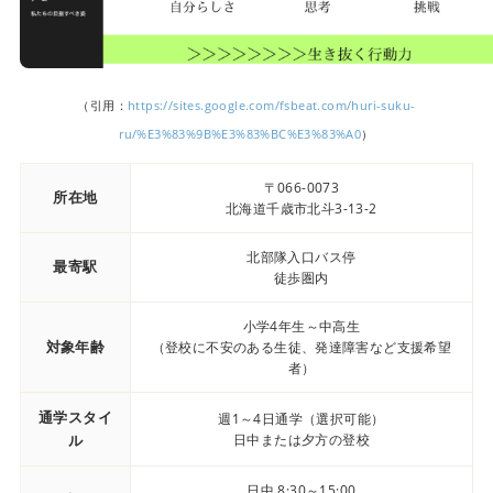
（引用：
https://sites.google.com/fsbeat.com/huri-suku-
ru/%E3%83%9B%E3%83%BC%E3%83%A0
）
〒066-0073
所在地
北海道千歳市北斗3-13-2
北部隊入口バス停
最寄駅
徒歩圏内
小学4年生～中高生
対象年齢
（登校に不安のある生徒、発達障害など支援希望
者）
通学スタイ
週1～4日通学（選択可能）
ル
日中または夕方の登校
日中 8:30～15:00