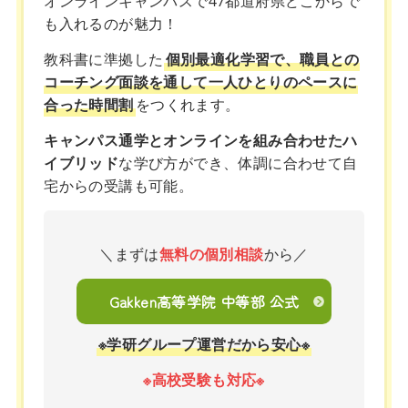
オンラインキャンパスで47都道府県どこからで
も入れるのが魅力！
教科書に準拠した
個別最適化学習で、職員との
コーチング面談を通して一人ひとりのペースに
合った時間割
をつくれます。
キャンパス通学とオンラインを組み合わせたハ
イブリッド
な学び方ができ、体調に合わせて自
宅からの受講も可能。
＼まずは
無料の個別相談
から／
Gakken高等学院 中等部 公式
※学研グループ運営だから安心※
※高校受験も対応※