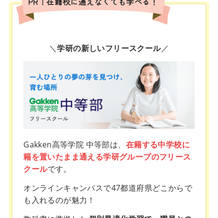
PR｜在籍校に通えなくても学べる！
＼
学研の新しいフリースクール
／
Gakken高等学院 中等部は、
在籍する中学校に
籍を置いたまま通える学研グループのフリース
クール
です。
オンラインキャンパスで47都道府県どこからで
も入れるのが魅力！