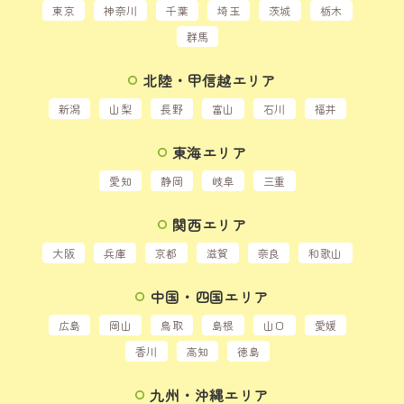
東京
神奈川
千葉
埼玉
茨城
栃木
群馬
北陸・甲信越エリア
新潟
山梨
長野
富山
石川
福井
東海エリア
愛知
静岡
岐阜
三重
関西エリア
大阪
兵庫
京都
滋賀
奈良
和歌山
中国・四国エリア
広島
岡山
鳥取
島根
山口
愛媛
香川
高知
徳島
九州・沖縄エリア